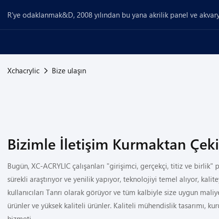
R'ye odaklanmak&D, 2008 yılından bu yana akrilik panel ve akvary
Xchacrylic
Bize ulaşın
Bizimle İletişim Kurmaktan Çe
Bugün, XC-ACRYLIC çalışanları "girişimci, gerçekçi, titiz ve birlik" p
sürekli araştırıyor ve yenilik yapıyor, teknolojiyi temel alıyor, kali
kullanıcıları Tanrı olarak görüyor ve tüm kalbiyle size uygun maliyet
ürünler ve yüksek kaliteli ürünler. Kaliteli mühendislik tasarımı, kur
hizmeti.