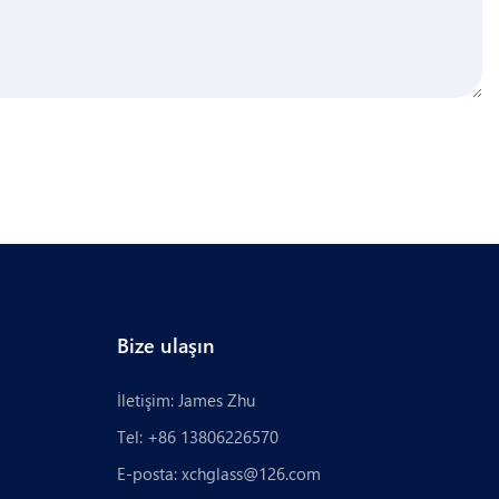
Bize ulaşın
İletişim: James Zhu
Tel: +86 13806226570
E-posta:
xchglass@126.com