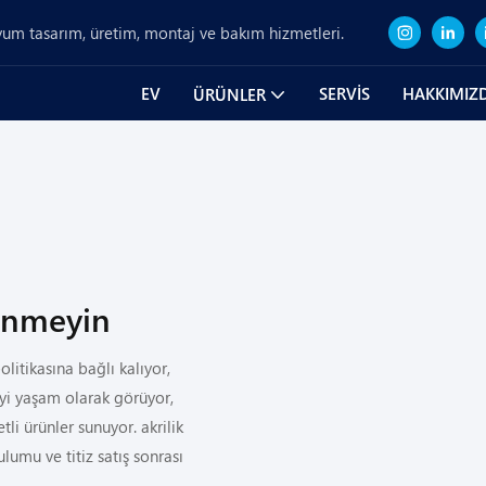
um tasarım, üretim, montaj ve bakım hizmetleri.
EV
SERVIS
HAKKIMIZ
ÜRÜNLER
kinmeyin
olitikasına bağlı kalıyor,
teyi yaşam olarak görüyor,
li ürünler sunuyor. akrilik
ulumu ve titiz satış sonrası