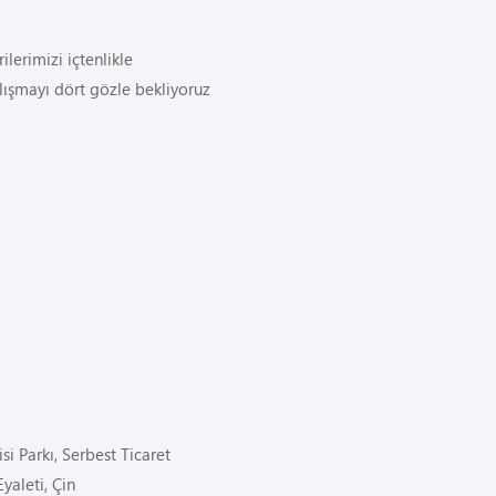
ilerimizi içtenlikle
çalışmayı dört gözle bekliyoruz
i Parkı, Serbest Ticaret
yaleti, Çin