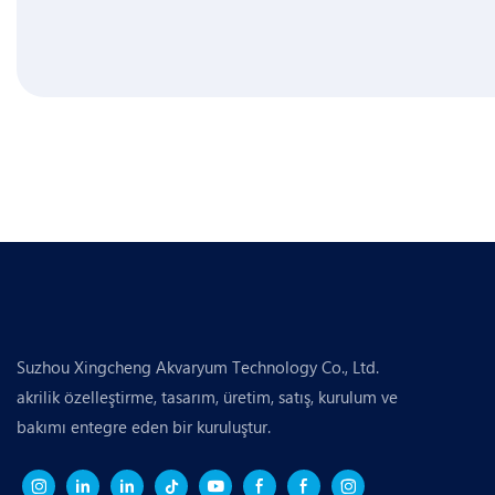
Suzhou Xingcheng Akvaryum Technology Co., Ltd.
akrilik özelleştirme, tasarım, üretim, satış, kurulum ve
bakımı entegre eden bir kuruluştur.