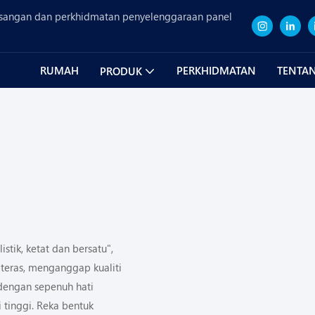
sangan dan perkhidmatan penyelenggaraan panel
RUMAH
PERKHIDMATAN
TENTAN
PRODUK
stik, ketat dan bersatu",
teras, menganggap kualiti
dengan sepenuh hati
 tinggi. Reka bentuk