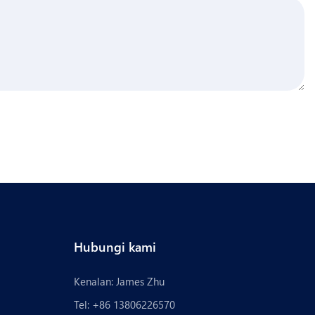
Hubungi kami
Kenalan: James Zhu
Tel: +86 13806226570