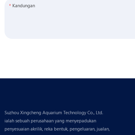
Kandungan
Suzhou Xingcheng Aquarium Technology Co., Ltd.
ialah sebuah perusahaan yang menyepadukan
penyesuaian akrilik, reka bentuk, pengeluaran, jualan,