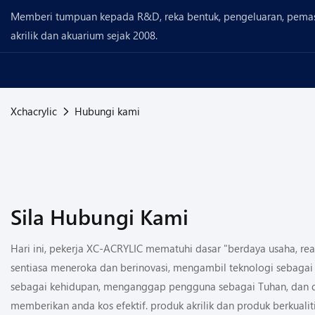
Memberi tumpuan kepada R&D, reka bentuk, pengeluaran, pema
akrilik dan akuarium sejak 2008.
Xchacrylic
Hubungi kami
Sila Hubungi Kami
Hari ini, pekerja XC-ACRYLIC mematuhi dasar "berdaya usaha, reali
sentiasa meneroka dan berinovasi, mengambil teknologi sebagai 
sebagai kehidupan, menganggap pengguna sebagai Tuhan, dan 
memberikan anda kos efektif. produk akrilik dan produk berkualiti