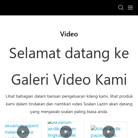
Video
Selamat datang ke
Galeri Video Kami
Lihat bahagian dalam barisan pengeluaran kilang kami, lihat produk
kami dalam tindakan dan nantikan video Soalan Lazim akan datang
yang menjawab soalan paling biasa anda.