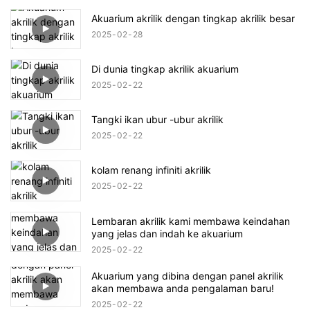
Akuarium akrilik dengan tingkap akrilik besar
2025
02
28
Di dunia tingkap akrilik akuarium
2025
02
22
Tangki ikan ubur -ubur akrilik
2025
02
22
kolam renang infiniti akrilik
2025
02
22
Lembaran akrilik kami membawa keindahan
yang jelas dan indah ke akuarium
2025
02
22
Akuarium yang dibina dengan panel akrilik
akan membawa anda pengalaman baru!
2025
02
22