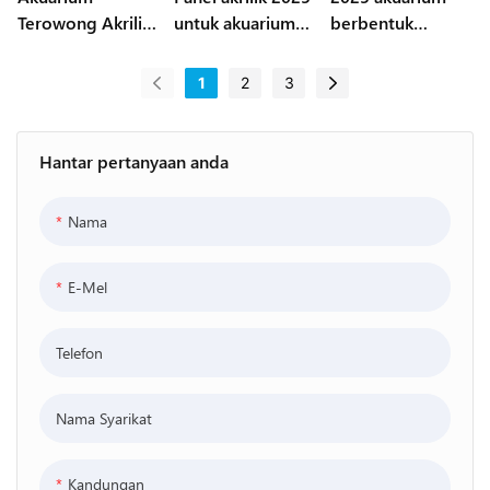
Terowong Akrilik
untuk akuarium
berbentuk
Terbaik
terowong akrilik
akuarium akrilik
bawah air
besar
1
2
3
Hantar pertanyaan anda
Nama
E-Mel
Telefon
Nama Syarikat
Kandungan