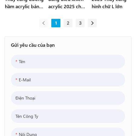
hầm acrylic bán
acrylic 2025 cho
hình chữ L lớn
chạy nhất
các bể cá thủy
tinh acrylic dưới
1
2
3
nước
Gửi yêu cầu của bạn
Tên
E-Mail
Điện Thoại
Tên Công Ty
Nội Dung