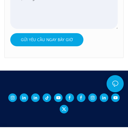
GỬI YÊU CẦU NGAY BÂY GIỜ