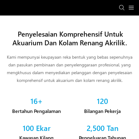
Penyelesaian Komprehensif Untuk
Akuarium Dan Kolam Renang Akrilik.
Kami mempunyai keupayaan reka bentuk yang bebas sepenuhnya
dan pasukan pembinaan dan penyelenggaraan profesional, yang
mengkhusus dalam menyediakan pelanggan dengan penyelesaian
komprehensif untuk akuarium dan kolam renang akrilik.
16+
120
Bertahun Pengalaman
Bilangan Pekerja
100 Ekar
2,500 Tan
Kawasan Kilang
Pengeluaran Tahunan