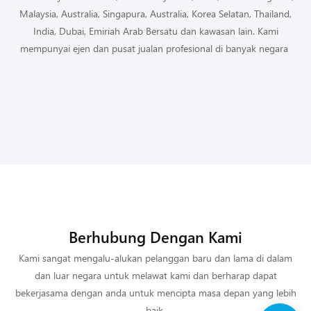
Malaysia, Australia, Singapura, Australia, Korea Selatan, Thailand,
India, Dubai, Emiriah Arab Bersatu dan kawasan lain. Kami
mempunyai ejen dan pusat jualan profesional di banyak negara
Berhubung Dengan Kami
Taman Laut Guilin Sunac
Taman Lautan Chongqing
Kami sangat mengalu-alukan pelanggan baru dan lama di dalam
Sunac
dan luar negara untuk melawat kami dan berharap dapat
Guilin Sunac Sea World ialah
bekerjasama dengan anda untuk mencipta masa depan yang lebih
Chongqing Sunac Sea World
taman tema yang
baik.