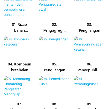
01. Rizab
02.
03.
bahan
Pengagregat
Pengilangan
mentah dan
an awal
pempolimera
n bahan
mentah
04. Kompaun
05.
06.
ketebalan
Pengilangan
Penyepuhlind
apan ketuhar
07.
08.
09.