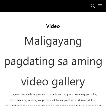
Video
Maligayang
pagdating sa aming
video gallery
Tingnan sa loob ng aming mga linya ng paggawa ng pabrika,
tingnan ang aming mga produkto sa pagkilos, at manatiling
nakatutok para sa paparating na mga video ng FAQ na sumasagot