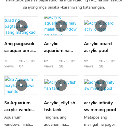
sa iyong mga pinaka -karaniwang katanungan.
Ang pagpasok
Acrylic
Acrylic board
sa aquarium ay
aquarium na
acrylic pool
tulad ng
may malaking
78
2025
03
62
2025
02
92
2025
02
pagtapak sa
window ng
views.
04
views.
28
views.
28
isang matingkad
acrylic
na encyclopedia
ng dagat
Sa Aquarium
Acrylic jellyfish
acrylic infinity
acrylic windows
fish tank
swimming pool
'mundo
Aquarium
Tingnan, ang
Matapos ang
windows, hindi
aquarium na
maingat na pagpili