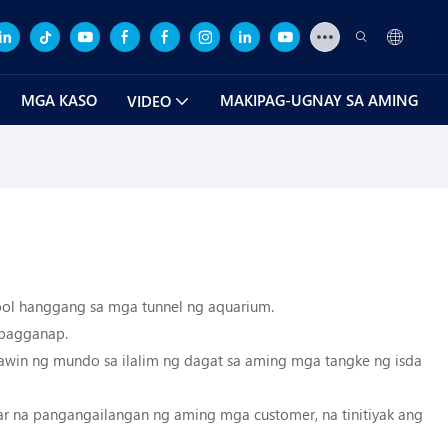
MGA KASO
MAKIPAG-UGNAY SA AMING
VIDEO
ol hanggang sa mga tunnel ng aquarium.
 pagganap.
awin ng mundo sa ilalim ng dagat sa aming mga tangke ng isda
r na pangangailangan ng aming mga customer, na tinitiyak ang