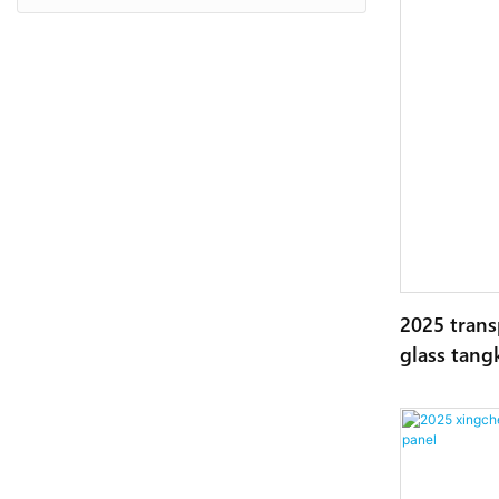
2025 trans
glass tang
174546323