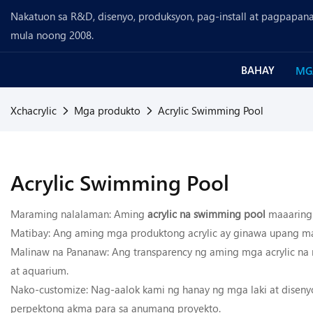
Nakatuon sa R&D, disenyo, produksyon, pag-install at pagpapanat
mula noong 2008.
BAHAY
MG
Xchacrylic
Mga produkto
Acrylic Swimming Pool
Acrylic Swimming Pool
Maraming nalalaman: Aming
acrylic na swimming pool
maaaring
Matibay: Ang aming mga produktong acrylic ay ginawa upang
Malinaw na Pananaw: Ang transparency ng aming mga acrylic na 
at aquarium.
Nako-customize: Nag-aalok kami ng hanay ng mga laki at disen
perpektong akma para sa anumang proyekto.