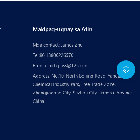
k
Makipag-ugnay sa Atin
Mga contact: James Zhu
Tel:86 13806226570
E-emal:
xchglass@126.com
Address: No.10, North Beijing Road, Yangzijiang
Chemical Industry Park, Free Trade Zone,
Zhangjiagang City, Suzhou City, Jiangsu Province,
China.