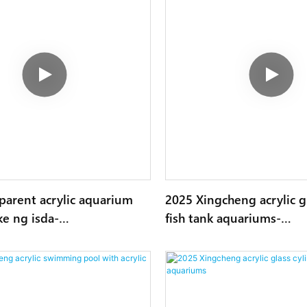
parent acrylic aquarium
2025 Xingcheng acrylic g
ke ng isda-
fish tank aquariums-
5752715
1745389447467494