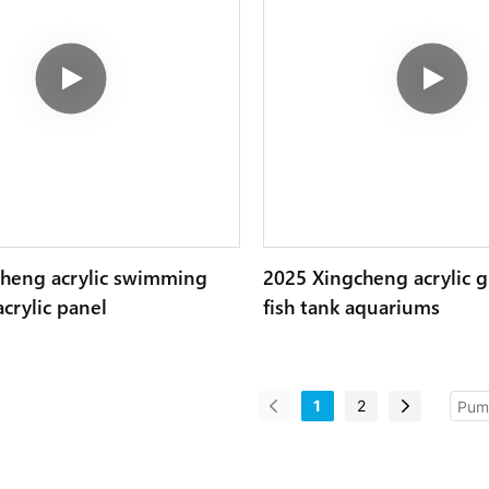
cheng acrylic swimming
2025 Xingcheng acrylic g
crylic panel
fish tank aquariums
1
2