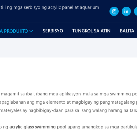
ili ng mga serbisyo ng acrylic panel at aquarium
SERBISYO
TUNGKOL SA ATIN
BALITA
A PRODUKTO
 magamit sa iba't ibang mga aplikasyon, mula sa mga swimming po
 mapaglabanan ang mga elemento at magbigay ng pangmatagalang
materyales ay nagbibigay-daan para sa isang walang harang na tan
yo ng
acrylic glass swimming pool
upang umangkop sa mga partikula