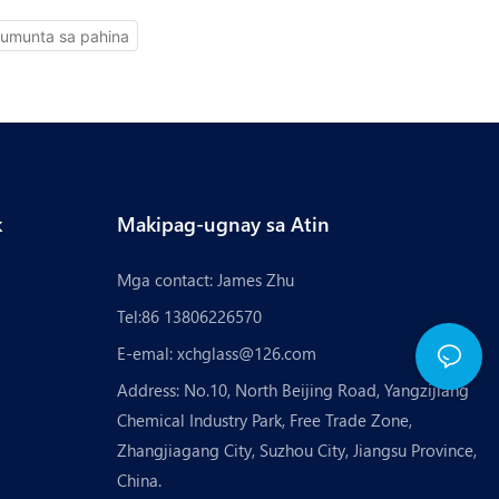
k
Makipag-ugnay sa Atin
Mga contact: James Zhu
Tel:86 13806226570
E-emal:
xchglass@126.com
Address: No.10, North Beijing Road, Yangzijiang
Chemical Industry Park, Free Trade Zone,
Zhangjiagang City, Suzhou City, Jiangsu Province,
China.