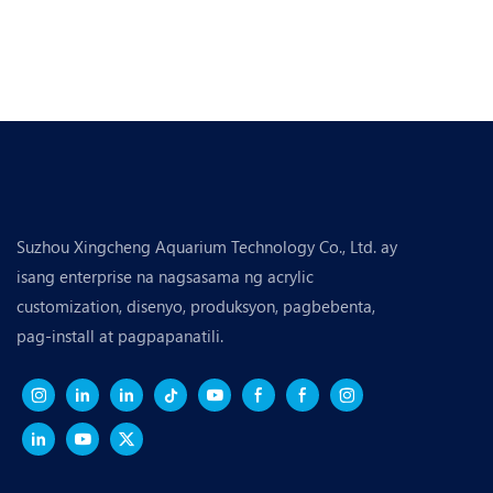
Suzhou Xingcheng Aquarium Technology Co., Ltd. ay
isang enterprise na nagsasama ng acrylic
customization, disenyo, produksyon, pagbebenta,
pag-install at pagpapanatili.