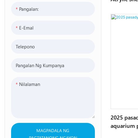
Pangalan:
E-Emal
Telepono
Pangalan Ng Kumpanya
Nilalaman
2025 pasad
aquarium p
MAGPADALA NG
PAGTATANONG NGAYON