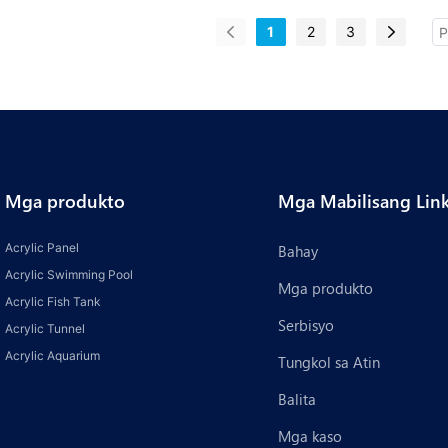
1
2
3
Mga produkto
Mga Mabilisang Lin
Acrylic Panel
Bahay
Acrylic Swimming Pool
Mga produkto
Acrylic Fish Tank
Serbisyo
Acrylic Tunnel
Acrylic Aquarium
Tungkol sa Atin
Balita
Mga kaso