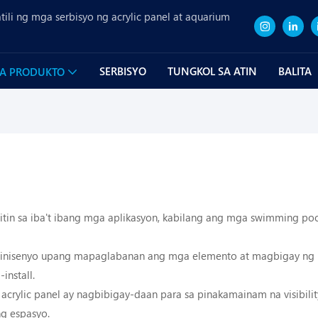
ili ng mga serbisyo ng acrylic panel at aquarium
SERBISYO
TUNGKOL SA ATIN
BALITA
A PRODUKTO
n sa iba't ibang mga aplikasyon, kabilang ang mga swimming pool,
idinisenyo upang mapaglabanan ang mga elemento at magbigay ng
install.
rylic panel ay nagbibigay-daan para sa pinakamainam na visibilit
g espasyo.