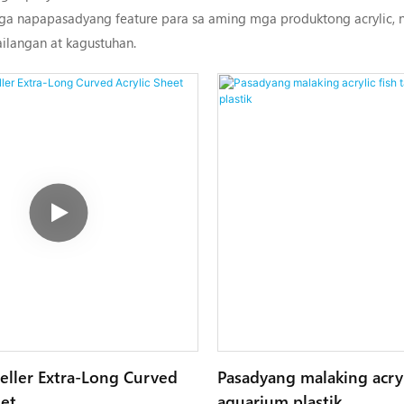
a napapasadyang feature para sa aming mga produktong acrylic, n
ilangan at kagustuhan.
eller Extra-Long Curved
Pasadyang malaking acryl
eet
aquarium plastik