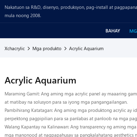
Nakatuon sa R&D, disenyo, produksyon, pag-install at pagpapanat
mula noong 2008.
BAHAY
MG
Xchacrylic
Mga produkto
Acrylic Aquarium
Acrylic Aquarium
Maraming Gamit: Ang aming mga acrylic panel ay maaaring gamiti
at matibay na solusyon para sa iyong mga pangangailangan.
Pambihirang Katatagan: Ang aming mga produktong acrylic ay 
perpektong pagpipilian para sa panlabas at panloob na mga pag-
Walang Kapantay na Kalinawan: Ang transparency ng aming mga ac
mga manonood at nagpapahusay sa pangkalahatang aesthetics n