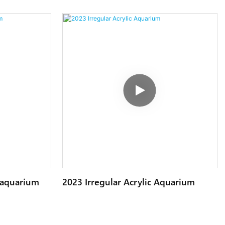
glass), approaching the texture of crystal, and
there is no distortion when viewed. It enhances
the underwater visual effect, especially
suitable for deep-sea display tanks or light
and shadow art aquariums
r aquarium
2023 Irregular Acrylic Aquarium