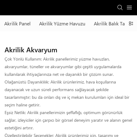
Akrilik Panel
Akrilik Yüzme Havuzu
Akrilik Balık Tankı
Akrilik Akvaryum
Çok Yönlü Kullanım: Akrilik panellerimiz yüzme havuzları,
akvaryumlar, tüneller ve akvaryumlar gibi çeşitli uygulamalarda
kullanılarak ihtiyaçlarınıza net ve dayanıklı bir çözüm sunar.
Olağanüstü Dayanıklılık: Akrilik ürünlerimiz, hava koşullarına
dayanacak ve uzun süreli performans sağlayacak şekilde
tasarlanmıştır; bu da onları dış ve iç mekan kurulumları için ideal bir
seçim haline getirir.
Eşsiz Netlik: Akrilik panellerimizin şeffaflığı, optimum görünürlük
sağlar, izleyiciler için çarpıcı bir görsel deneyim yaratır ve alanın genel
estetiğini artırır.
Özelleştirilebilir Seçenekler: Akrilik ürünlerimiz için, tasarımı ve