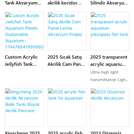
Tank Akvaryum
akrilik koridor
Silindir Akvaryum
Plastik Tank
balık tankı
Lüks Büyük Akrilik
Balık
Tankı-1744852285
938997
Custom Acrylic
2025 Sıcak Satış
2025 transparent
Jellyfish Tank
Akrilik Cam Panel
acrylic aquarium
Aquarium Plastic
Levha Akvaryum
plexiglass fish
Ultra-high light
Sustainable
Projesi
tank
transmittance: Light
Aquarium-
transmittance is 92%
174478841660660
(about 80% for
9
ordinary glass),
approaching the
texture of crystal,
and there is no
distortion when
Xingcheng 2025
2025 acrylic fish
2023 Düzensiz