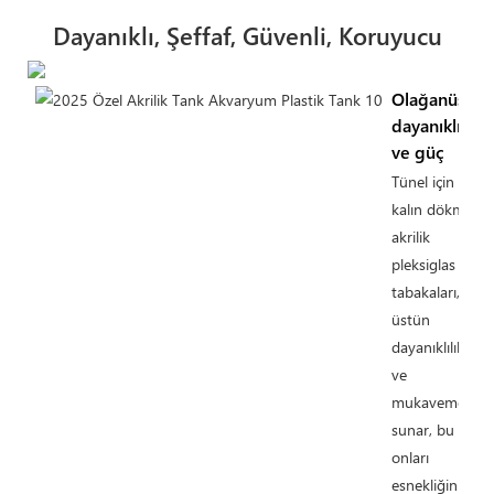
Dayanıklı, Şeffaf, Güvenli, Koruyucu
Olağanüstü
dayanıklılık
ve güç
Tünel için
kalın dökme
akrilik
pleksiglas
tabakaları,
üstün
dayanıklılık
ve
mukavemet
sunar, bu da
onları
esnekliğin