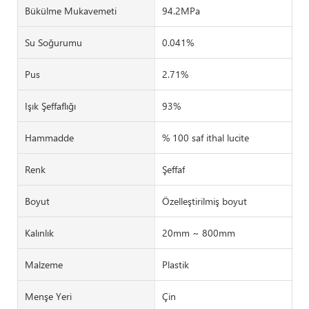
Bükülme Mukavemeti
94.2MPa
Su Soğurumu
0.041%
Pus
2.71%
Işık Şeffaflığı
93%
Hammadde
% 100 saf ithal lucite
Renk
Şeffaf
Boyut
Özelleştirilmiş boyut
Kalınlık
20mm ~ 800mm
Malzeme
Plastik
Menşe Yeri
Çin