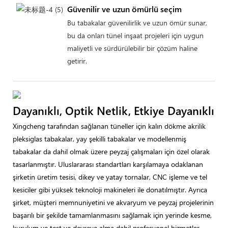
Güvenilir ve uzun ömürlü seçim
Bu tabakalar güvenilirlik ve uzun ömür sunar,
bu da onları tünel inşaat projeleri için uygun
maliyetli ve sürdürülebilir bir çözüm haline
getirir.
Dayanıklı, Optik Netlik, Etkiye Dayanıklı
Xingcheng tarafından sağlanan tüneller için kalın dökme akrilik
pleksiglas tabakalar, yay şekilli tabakalar ve modellenmiş
tabakalar da dahil olmak üzere peyzaj çalışmaları için özel olarak
tasarlanmıştır. Uluslararası standartları karşılamaya odaklanan
şirketin üretim tesisi, dikey ve yatay tornalar, CNC işleme ve tel
kesiciler gibi yüksek teknoloji makineleri ile donatılmıştır. Ayrıca
şirket, müşteri memnuniyetini ve akvaryum ve peyzaj projelerinin
başarılı bir şekilde tamamlanmasını sağlamak için yerinde kesme,
kurulum ve test ve devreye alma dahil profesyonel hizmetler