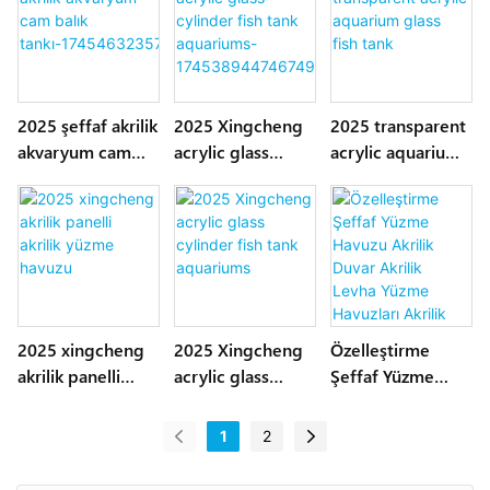
174579909510899
5463954511227
7
2025 şeffaf akrilik
2025 Xingcheng
2025 transparent
akvaryum cam
acrylic glass
acrylic aquarium
balık
cylinder fish tank
glass fish tank
tankı-1745463235
aquariums-
752715
17453894474674
94
2025 xingcheng
2025 Xingcheng
Özelleştirme
akrilik panelli
acrylic glass
Şeffaf Yüzme
akrilik yüzme
cylinder fish tank
Havuzu Akrilik
havuzu
aquariums
Duvar Akrilik
1
2
Levha Yüzme
Havuzları Akrilik