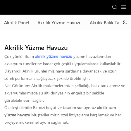
Akrilik Panel
Akrilik Yüzme Havuzu
Akrilik Balık Tankı
Akrilik Yüzme Havuzu
Çok yönlü: Bizim
akrilik yüzme havuzu
yüzme havuzlarından
akvaryum tünellerine kadar çok çeşitli uygulamalarda kullanılabilir.
Dayanıklı: Akrilik ürünlerimiz hava şartlarına dayanacak ve uzun
süreli performans sağlayacak şekilde üretilmiştir.
Net Görünüm: Akrilik malzemelerimizin şeffaflığı, balık tanklarımız ve
akvaryumlarımızda su altı dünyasının engelsiz bir şekilde
görülebilmesini sağlar.
Özelleştirilebilir: Bir dizi boyut ve tasarım sunuyoruz
akrilik cam
yüzme havuzu
Müşterilerimizin özel ihtiyaçlarını karşılamak ve her
projeye mükemmel uyum sağlamak.