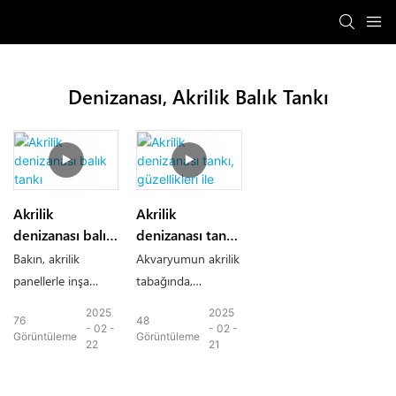
Denizanası, Akrilik Balık Tankı
Akrilik
Akrilik
denizanası balık
denizanası tankı,
tankı
güzellikleri ile
Bakın, akrilik
Akvaryumun akrilik
panellerle inşa
tabağında,
edilen akvaryum
denizanası sudaki
2025
2025
76
48
çok muhteşem ve
sanat eserleri
02
02
Görüntüleme
Görüntüleme
22
21
çekici, bu da sarhoş
gibidir. Şeffaf
edici.
bedenleri, eterik bir
güzellik taşıyan