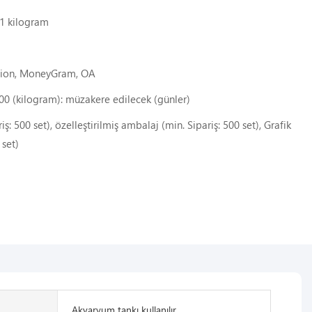
 1 kilogram
Union, MoneyGram, OA
00 (kilogram): müzakere edilecek (günler)
iş: 500 set), özelleştirilmiş ambalaj (min. Sipariş: 500 set), Grafik
 set)
Akvaryum tankı kullanılır