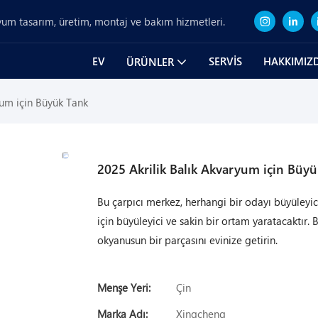
um tasarım, üretim, montaj ve bakım hizmetleri.
EV
SERVIS
HAKKIMIZ
ÜRÜNLER
yum için Büyük Tank
2025 Akrilik Balık Akvaryum için Büyü
Bu çarpıcı merkez, herhangi bir odayı büyüleyici
için büyüleyici ve sakin bir ortam yaratacaktır.
okyanusun bir parçasını evinize getirin.
Menşe Yeri:
Çin
Marka Adı:
Xingcheng