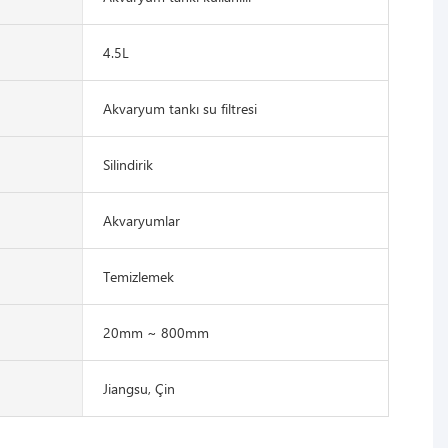
4.5L
Akvaryum tankı su filtresi
Silindirik
Akvaryumlar
Temizlemek
20mm ~ 800mm
Jiangsu, Çin