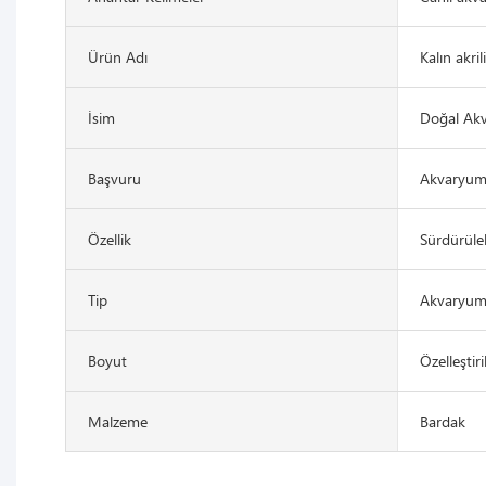
Ürün Adı
Kalın akril
İsim
Doğal Akv
Başvuru
Akvaryum
Özellik
Sürdürüleb
Tip
Akvaryuml
Boyut
Özelleştir
Malzeme
Bardak