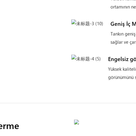
ortamının ne
Geniş İç 
Tankın geniş i
sağlar ve çar
Engelsiz g
Yüksek kaliteli
görünümünü s
Verme