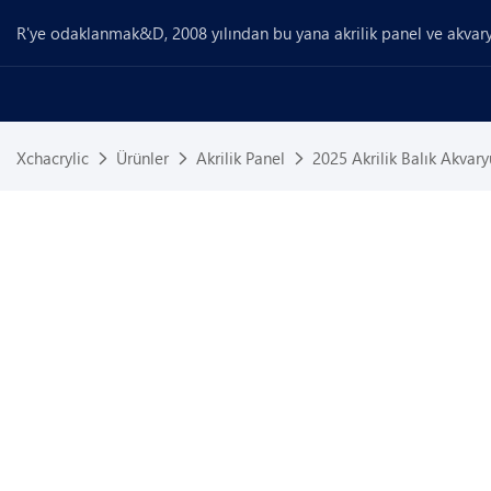
R'ye odaklanmak&D, 2008 yılından bu yana akrilik panel ve akvary
Xchacrylic
Ürünler
Akrilik Panel
2025 Akrilik Balık Akvar