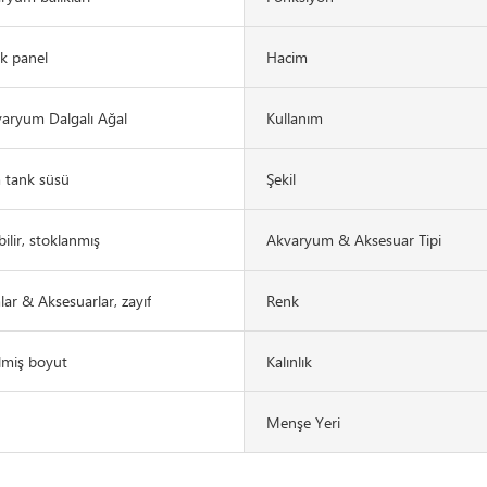
ik panel
Hacim
aryum Dalgalı Ağal
Kullanım
 tank süsü
Şekil
ilir, stoklanmış
Akvaryum & Aksesuar Tipi
ar & Aksesuarlar, zayıf
Renk
ilmiş boyut
Kalınlık
Menşe Yeri