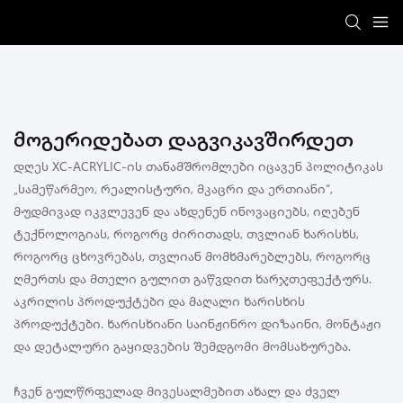
Მოგერიდებათ Დაგვიკავშირდეთ
დღეს XC-ACRYLIC-ის თანამშრომლები იცავენ პოლიტიკას
„სამეწარმეო, რეალისტური, მკაცრი და ერთიანი“,
მუდმივად იკვლევენ და ახდენენ ინოვაციებს, იღებენ
ტექნოლოგიას, როგორც ძირითადს, თვლიან ხარისხს,
როგორც ცხოვრებას, თვლიან მომხმარებლებს, როგორც
ღმერთს და მთელი გულით გაწვდით ხარჯთეფექტურს.
აკრილის პროდუქტები და მაღალი ხარისხის
პროდუქტები. ხარისხიანი საინჟინრო დიზაინი, მონტაჟი
და დეტალური გაყიდვების შემდგომი მომსახურება.
ჩვენ გულწრფელად მივესალმებით ახალ და ძველ