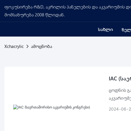
ფოკუსირება რ&D, აკრილის პანელების და აკვარიუმის დი
მომსახურება 2008 წლიდან.
ᲡᲐᲮᲚᲘ
ᲮᲔᲚ
Xchacrylic
ამოცნობა
IAC (სა
ცოდნის გ
აკვარიუმ
მნიშვნელ
2024
06
თანამშრო
დაკავშირ
გაიზარდო