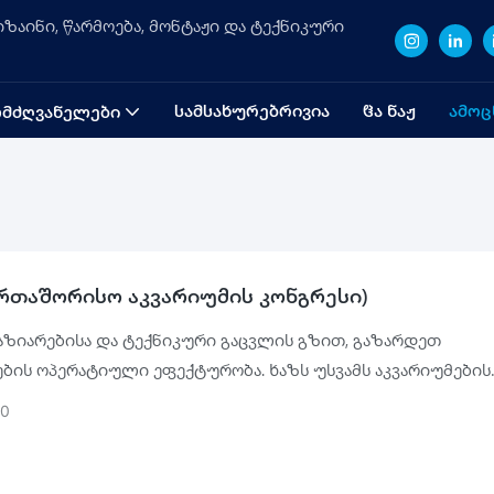
ზაინი, წარმოება, მონტაჟი და ტექნიკური
ᲡᲐᲛᲡᲐᲮᲣᲠᲔᲑᲠᲘᲕᲘᲐ
ᲱᲐ ᲜᲐᲟ
ᲐᲛᲝᲪ
ᲛᲫᲦᲕᲐᲜᲔᲚᲔᲑᲘ
ერთაშორისო აკვარიუმის კონგრესი)
აზიარებისა და ტექნიკური გაცვლის გზით, გაზარდეთ
ების ოპერატიული ეფექტურობა. ხაზს უსვამს აკვარიუმების
ოვან როლს საზღვაო ეკოსისტემების დაცვაში. შექმენით
20
მლობის პლატფორმა გლობალური აკვარიუმებისა და მასთ
ებული ინსტიტუტებისთვის. განათლებისა და საჯაროობის 
ს საზოგადოების ცნობიერება საზღვაო გარემოს შესახებ