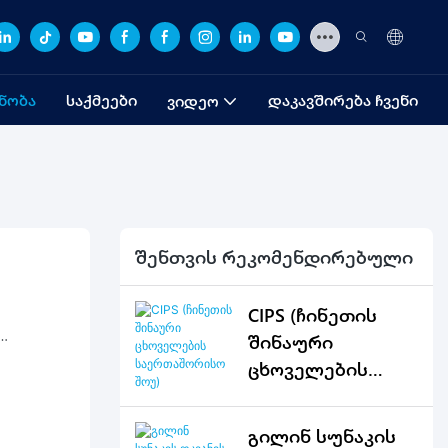
ᲜᲝᲑᲐ
ᲡᲐᲥᲛᲔᲔᲑᲘ
ᲓᲐᲙᲐᲕᲨᲘᲠᲔᲑᲐ ᲩᲕᲔᲜᲘ
ᲕᲘᲓᲔᲝ
შენთვის რეკომენდირებული
CIPS (ჩინეთის
შინაური
ცხოველების
ან
საერთაშორისო
გზით
შოუ)
გილინ სუნაკის