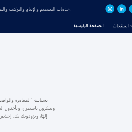
Focuse على R&D، خدمات التصميم والإنتاج والتركيب والصيانة لألواح الأكريليك وحوض السمك منذ عام 2008.
الصفحة الرئيسية
المنتجات
ويبتكرون باستمرار، ويأخذون ال
إلهًا، ويزودونك بكل إخلا