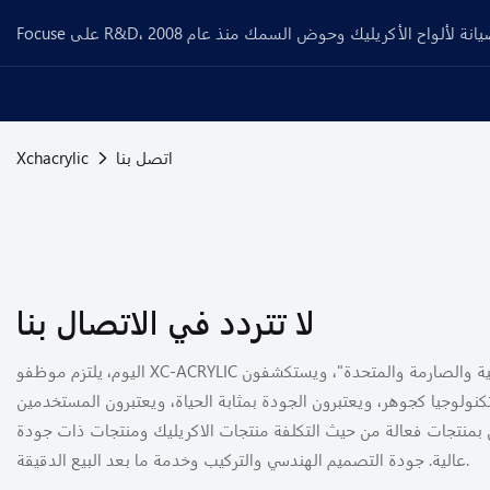
اتصل بنا
Xchacrylic
لا تتردد في الاتصال بنا
اليوم، يلتزم موظفو XC-ACRYLIC بسياسة "المغامرة والواقعية والصارمة والمتحدة"، ويستكشفون
تكنولوجيا كجوهر، ويعتبرون الجودة بمثابة الحياة، ويعتبرون المستخدمين
ص بمنتجات فعالة من حيث التكلفة منتجات الاكريليك ومنتجات ذات جودة
عالية. جودة التصميم الهندسي والتركيب وخدمة ما بعد البيع الدقيقة.