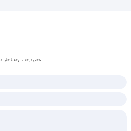
نحن نرحب ترحيبا حارا بالعملاء الجدد والقدامى في الداخل والخارج لزيارتنا ونتطلع إلى العمل معكم لخلق مستقبل أفضل.