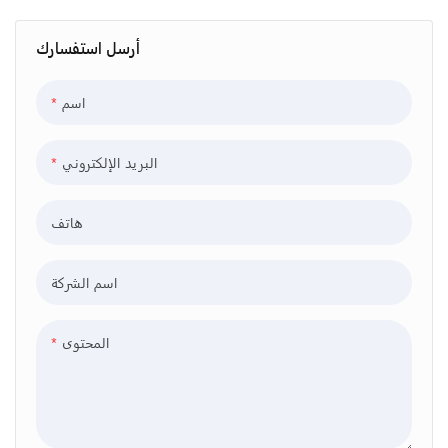
94
Project / Acrylic
Oceanarium-
أرسل استفسارك
174502705148433
4
اسم
البريد الإلكتروني
هاتف
اسم الشركة
المحتوى