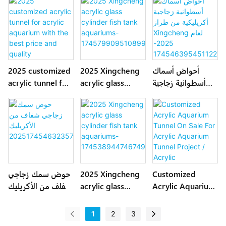
مربعة
أحواض أسماك
2025 Xingcheng
2025 customized
أسطوانية زجاجية
acrylic glass
acrylic tunnel for
أكريليكية من طراز
cylinder fish tank
acrylic aquarium
Xingcheng لعام
aquariums-
with the best
price and quality
174579909510899
2025-
7
174546395451122
7
Customized
2025 Xingcheng
حوض سمك زجاجي
Acrylic Aquarium
acrylic glass
شفاف من الأكريليك
20251745463235
cylinder fish tank
Tunnel On Sale
752715
aquariums-
For Acrylic
1
2
3
17453894474674
Aquarium Tunnel