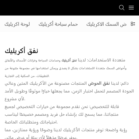
حوض السمك الاكريليك
حمام سباحة أكريليك
لوحة اكريليك
نفق أكريليك
متعددة الاستخدامات: لدينا
نفق أكريليك
وحمامات السباحة وخزانات الأسماك والأنفاق
وأحواض السمك متعددة الاستخدامات بشكل لا يصدق ويمكن استخدامها في مجموعة متنوعة من
التطبيقات، من السكنية إلى التجارية.
دائم: لدينا
نفق الحوض
المنتجات مصنوعة من الأكريليك المتين وعالي
الجودة المصمم لتحمل اختبار الزمن، مما يجعلها خيارًا موثوقًا وطويل الأمد
لأي مشروع.
قابلة للتخصيص: نحن نقدم مجموعة من خيارات التخصيص لجميع
منتجاتنا، مما يسمح لك بإنشاء حل فريد ومصمم خصيصًا ليناسب
احتياجاتك ومتطلباتك الخاصة.
رؤية واضحة: توفر منتجات الأكريليك لدينا وضوحًا ورؤية ممتازين، مما
يوفر عرضًا مذهلاً لأي بيئة أو عرض مائي.