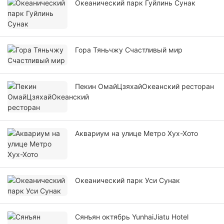
Океанический парк Гуйлинь Сунак
Гора Тяньчжу Счастливый мир
Пекин ОмайЦзяхайОкеанский ресторан
Аквариум на улице Метро Хух-Хото
Океанический парк Уси Сунак
Сянъян октябрь YunhaiJiatu Hotel