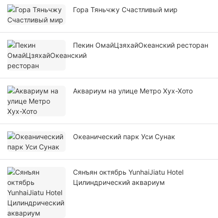
Гора Тяньчжу Счастливый мир
Пекин ОмайЦзяхайОкеанский ресторан
Аквариум на улице Метро Хух-Хото
Океанический парк Уси Сунак
Сянъян октябрь YunhaiJiatu Hotel
Цилиндрический аквариум