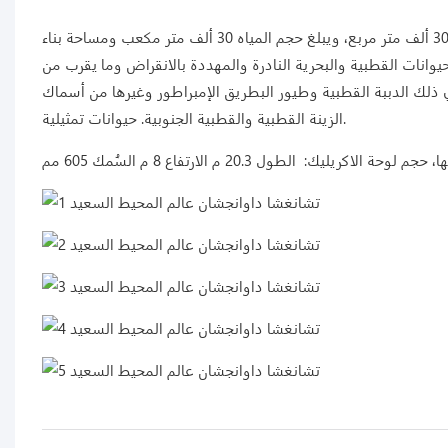
يغطي عالم تشانغشا داوانغشان هابي أوشن وورلد مساحة إجمالية تبلغ حوالي 300 ألف متر مربع، ويبلغ حجم المياه 30 ألف متر مكعب ومساحة بناء
مائة من الحيوانات القطبية والبحرية النادرة والمهددة بالانقراض وما يقرب من
ي ذلك الدببة القطبية وطيور البطريق الإمبراطور وغيرها من أسماك
الزينة القطبية والقطبية الجنوبية. حيوانات تمثيلية.
م لوحة الاكريليك: الطول 20.3 م الارتفاع 8 م السُمك 605 مم