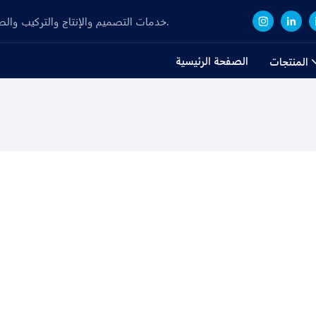
Focuse على R&D، خدمات التصميم والإنتاج والتركيب والصيانة لألواح الأكريليك وحوض السمك منذ عام 2008.
الصفحة الرئيسية
المنتجات