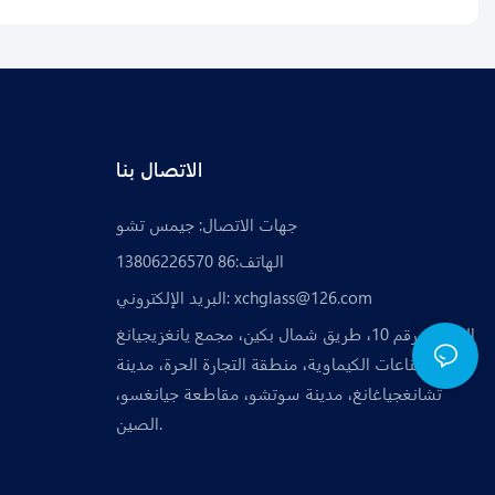
الاتصال بنا
جهات الاتصال: جيمس تشو
الهاتف:86 13806226570
xchglass@126.com
البريد الإلكتروني:
العنوان: رقم 10، طريق شمال بكين، مجمع يانغزيجيانغ
للصناعات الكيماوية، منطقة التجارة الحرة، مدينة
تشانغجياغانغ، مدينة سوتشو، مقاطعة جيانغسو،
الصين.