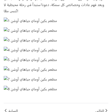
وبعد فهم عادات وخصائص كل سمكة، دعونا’سنبدأ في رحلة محيطية لا
تُنسى معًا!
التالي
السابق