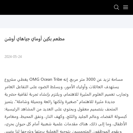
مطعم بكين أوماي جياهاي أوشن
2024-05-24
يغطي مشروع OMG Ocean Tribe مساحة تزيد عن 3000 متر مربع. إنه
يستهدف العائلات وأولياء الأمور، ويسلط الضوء على التفاعل الغامر
وتجارب تعميم العلوم المثيرة للاهتمام، ويلتزم بإنشاء تجربة ثقافية حضرية
جديدة مثيرة للاهتمام "صغيرة ولكنها رائعة وجميلة وشاملة". يتميز
المتحف بتصميم معقول ويحتوي على العديد من المشاهد الرئيسية:
كبسولة الفضاء، وعالم الجليد والثلج، وكهف النار، ونفق المحيط، ومغامرة
الأطفال، وما إلى ذلك. هناك مقدمات علمية شعبية أمام كل حيوان بحري،
ويقوم الموظفون المتحمسون بتوجيه العملية برمتها وشرحها لنا بصبر.