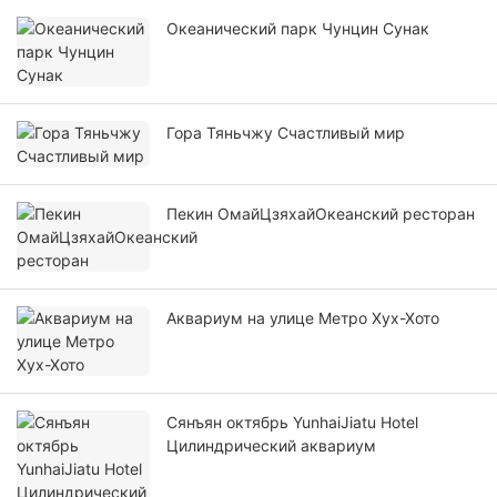
Океанический парк Чунцин Сунак
Гора Тяньчжу Счастливый мир
Пекин ОмайЦзяхайОкеанский ресторан
Аквариум на улице Метро Хух-Хото
Сянъян октябрь YunhaiJiatu Hotel
Цилиндрический аквариум