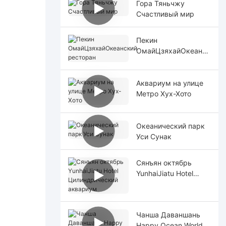
Гора Тяньчжу
Счастливый мир
Пекин
ОмайЦзяхайОкеанск
ий ресторан
Аквариум на улице
Метро Хух-Хото
Океанический парк
Уси Сунак
Сянъян октябрь
YunhaiJiatu Hotel
Цилиндрический
аквариум
Чанша Даваншань
Happy Ocean World