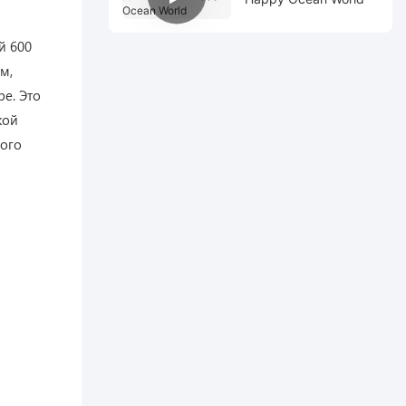
й 600
м,
е. Это
кой
ного