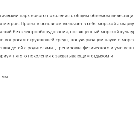
атический парк нового поколения с общим объемом инвестици
 метров. Проект в основном включает в себя морской аквариу
чений без электрооборудования, посвященный морской культур
по вопросам окружающей среды, популяризации науки о морс
вия детей с родителями. , тренировка физического и умствен
вариум пятого поколения с захватывающим отдыхом и
0 мм