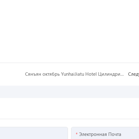
Сянъян октябрь YunhaiJiatu Hotel Цилиндрический аквариум
Сле
Электронная Почта