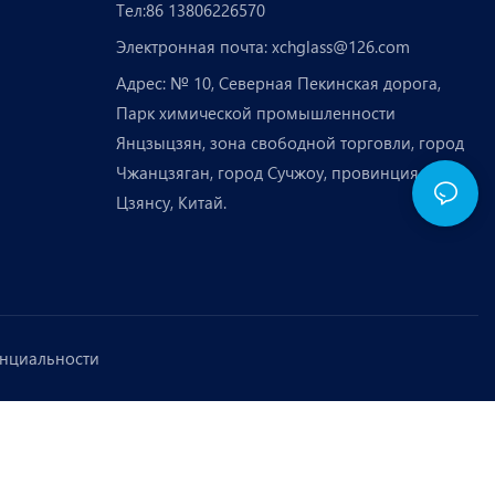
Тел:86 13806226570
Электронная почта:
xchglass@126.com
Адрес: № 10, Северная Пекинская дорога,
Парк химической промышленности
Янцзыцзян, зона свободной торговли, город
Чжанцзяган, город Сучжоу, провинция
Цзянсу, Китай.
нциальности