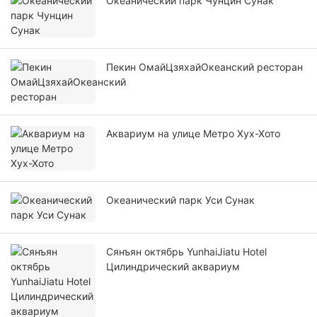
Океанический парк Чунцин Сунак
Пекин ОмайЦзяхайОкеанский ресторан
Аквариум на улице Метро Хух-Хото
Океанический парк Уси Сунак
Сянъян октябрь YunhaiJiatu Hotel
Цилиндрический аквариум