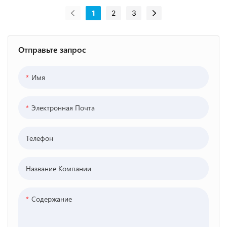
стекла
аквариум
aquariums-
1
2
3
Xingcheng-
стеклянный
17453894474674
174546395451122
аквариум-17454
94
7
63235752715
Отправьте запрос
Имя
Электронная Почта
Телефон
Название Компании
Содержание