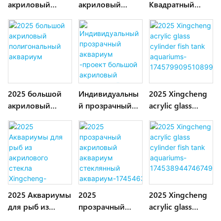
акриловый
акриловый
Квадратный
прозрачный
Аквариум
цилиндр с
прямоугольный
большим
бак
акриловым
арматурным
2025 большой
Индивидуальны
2025 Xingcheng
акриловый
й прозрачный
acrylic glass
полигональный
аквариум
cylinder fish tank
аквариум
-проект
aquariums-
большой
174579909510899
акриловый
7
стеклянный лист
2025 Аквариумы
2025
2025 Xingcheng
для рыб из
прозрачный
acrylic glass
акрилового
акриловый
cylinder fish tank