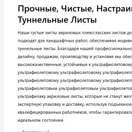
Прочные, Чистые, Настра
Туннельные Листы
Наши густые листы акриловых плексгласских листов д
подходят для ландшафтных работ, обеспечивая индиви
туннельные листы. Благодаря нашей профессиональн
дизайну, продажам, производству и установке мы об
высококачественные, устойчивые к ультрафиолетовом
ультрафиолетовому ультрафиолетовому ультрафиолет
ультрафиолетовому ультрафиолетовому ультрафиоле
ультрафиолетовым ультрафиолетовым ультрафиолето
ультрафилаку акриловые листы, которые не станут же
экспертную упаковку и доставку, используя подъемно
квалифицированных работников, чтобы гарантировать,
идеальном состоянии.
● Долговечный