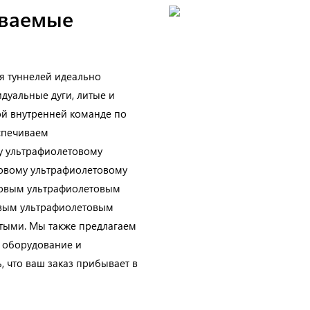
иваемые
ля туннелей идеально
дуальные дуги, литые и
ой внутренней команде по
еспечиваем
у ультрафиолетовому
овому ультрафиолетовому
товым ультрафиолетовым
вым ультрафиолетовым
лтыми. Мы также предлагаем
е оборудование и
 что ваш заказ прибывает в