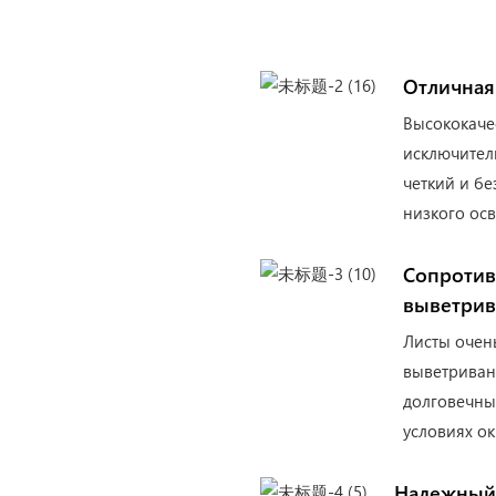
Отличная
Высококаче
исключител
четкий и бе
низкого ос
Сопротив
выветрив
Листы очен
выветриван
долговечны
условиях о
Надежный