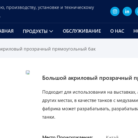
, производству, установке и техническому
.
АВНАЯ
ОБСЛУЖИВАНИЕ
О НАС
Н
ПРОДУКТЫ
акриловый прозрачный прямоугольный бак
Большой акриловый прозрачный п
Подходит для использования на выставках, 
других местах, в качестве танков с медуза
фабрика может разрабатывать, разрабатыв
танки.
Место Происхождения:
Китай