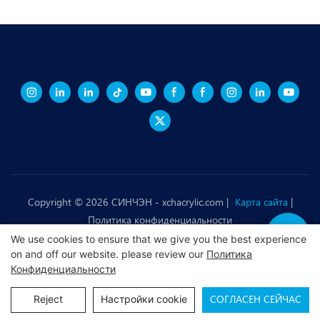
Он отделяет два
мира, но
В прозрачном
чудесным
подводном мире
образом
акулы являются
сливается с ними.
величественными,
отслеживающими
энергичные дуги в
глубоких водах.
С одной стороны
наша реальность,
а с другой
Copyright © 2026 СИНЧЭН -
xchacrylic.com
|
Карта сайта
|
стороны - страна
Морские анемоны
Политика конфиденциальности
снов океана
танцуют нежно с
We use cookies to ensure that we give you the best experience
потоком воды,
on and off our website. please review our
Политика
скрывая
Конфиденциальности
Под защитой
крошечную, но
СОГЛАСЕН СЕЙЧАС
Reject
Настройки cookie
акриловой панели
замечательную
морские существа
жизнеспособность