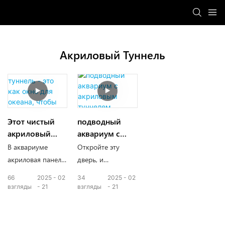
Акриловый Туннель
Этот чистый
подводный
акриловый
аквариум с
туннель - это
акриловым
В аквариуме
Откройте эту
как окно для
туннелем
акриловая панель
дверь, и
океана, чтобы
похожа на
начинается
66
2025
02
34
2025
02
поговорить с
волшебное
морское
взгляды
21
взгляды
21
нами
зеркало
приключение.