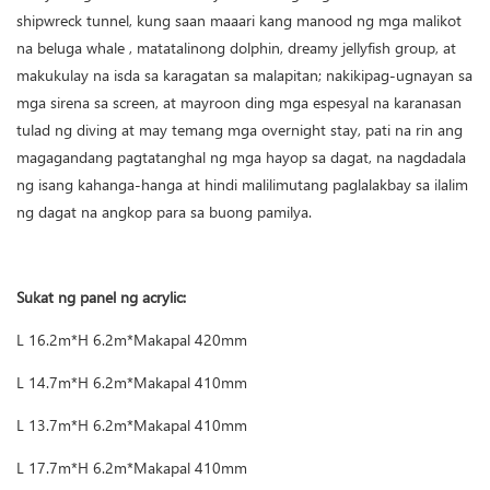
shipwreck tunnel, kung saan maaari kang manood ng mga malikot
na beluga whale , matatalinong dolphin, dreamy jellyfish group, at
makukulay na isda sa karagatan sa malapitan; nakikipag-ugnayan sa
mga sirena sa screen, at mayroon ding mga espesyal na karanasan
tulad ng diving at may temang mga overnight stay, pati na rin ang
magagandang pagtatanghal ng mga hayop sa dagat, na nagdadala
ng isang kahanga-hanga at hindi malilimutang paglalakbay sa ilalim
ng dagat na angkop para sa buong pamilya.
Sukat ng panel ng acrylic:
L 16.2m*H 6.2m*Makapal 420mm
L 14.7m*H 6.2m*Makapal 410mm
L 13.7m*H 6.2m*Makapal 410mm
L 17.7m*H 6.2m*Makapal 410mm