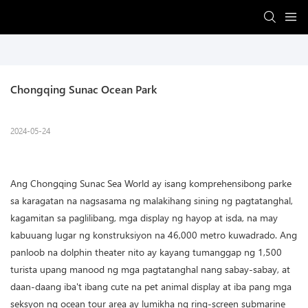
Chongqing Sunac Ocean Park
2024-05-24
Ang Chongqing Sunac Sea World ay isang komprehensibong parke
sa karagatan na nagsasama ng malakihang sining ng pagtatanghal,
kagamitan sa paglilibang, mga display ng hayop at isda, na may
kabuuang lugar ng konstruksiyon na 46,000 metro kuwadrado. Ang
panloob na dolphin theater nito ay kayang tumanggap ng 1,500
turista upang manood ng mga pagtatanghal nang sabay-sabay, at
daan-daang iba't ibang cute na pet animal display at iba pang mga
seksyon ng ocean tour area ay lumikha ng ring-screen submarine