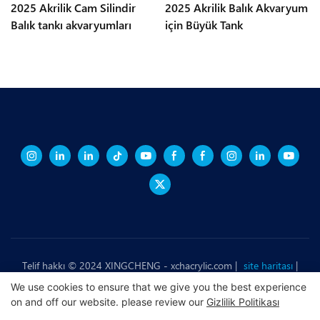
2025 Akrilik Cam Silindir
2025 Akrilik Balık Akvaryum
Balık tankı akvaryumları
için Büyük Tank
Telif hakkı © 2024 XINGCHENG -
xchacrylic.com
|
site haritası
|
Gizlilik Politikası
We use cookies to ensure that we give you the best experience
on and off our website. please review our
Gizlilik Politikası