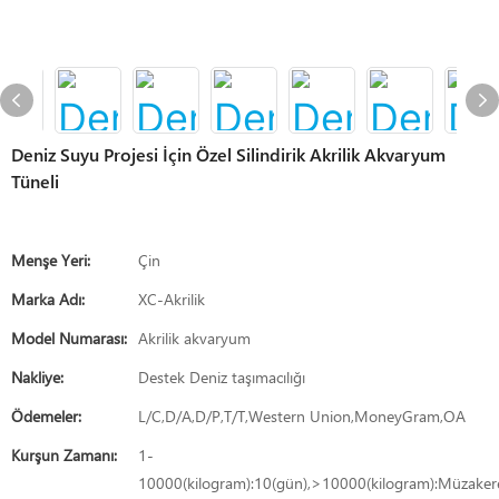
Deniz Suyu Projesi İçin Özel Silindirik Akrilik Akvaryum
Tüneli
Menşe Yeri:
Çin
Marka Adı:
XC-Akrilik
Model Numarası:
Akrilik akvaryum
Nakliye:
Destek Deniz taşımacılığı
Ödemeler:
L/C,D/A,D/P,T/T,Western Union,MoneyGram,OA
Kurşun Zamanı:
1-
10000(kilogram):10(gün),>10000(kilogram):Müzaker