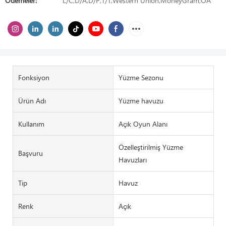
Ödemeler:
L/C,D/A,D/P,T/T,Western Union,MoneyGram,OA
Fonksiyon
Yüzme Sezonu
Ürün Adı
Yüzme havuzu
Kullanım
Açık Oyun Alanı
Özelleştirilmiş Yüzme
Başvuru
Havuzları
Tip
Havuz
Renk
Açık