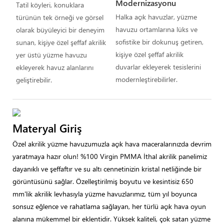
Modernizasyonu
Tatil köyleri, konuklara
Halka açık havuzlar, yüzme
türünün tek örneği ve görsel
havuzu ortamlarına lüks ve
olarak büyüleyici bir deneyim
sofistike bir dokunuş getiren,
sunan, kişiye özel şeffaf akrilik
kişiye özel şeffaf akrilik
yer üstü yüzme havuzu
duvarlar ekleyerek tesislerini
ekleyerek havuz alanlarını
modernleştirebilirler.
geliştirebilir.
Materyal Giriş
Özel akrilik yüzme havuzumuzla açık hava maceralarınızda devrim
yaratmaya hazır olun! %100 Virgin PMMA İthal akrilik panelimiz
dayanıklı ve şeffaftır ve su altı cennetinizin kristal netliğinde bir
görüntüsünü sağlar. Özelleştirilmiş boyutu ve kesintisiz 650
mm'lik akrilik levhasıyla yüzme havuzlarımız, tüm yıl boyunca
sonsuz eğlence ve rahatlama sağlayan, her türlü açık hava oyun
alanına mükemmel bir eklentidir. Yüksek kaliteli, çok satan yüzme