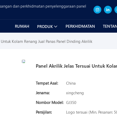
sangan dan perkhidmatan penyelenggaraan panel
RUMAH
PERKHIDMATAN
TENTAN
PRODUK
ai Untuk Kolam Renang Jual Panas Panel Dinding Akrilik
Panel Akrilik Jelas Tersuai Untuk Kol
Tempat Asal:
China
Jenama:
xingcheng
Nombor Model:
GJ350
Persijilan:
Logo tersuai (Min. Pesanan: 5