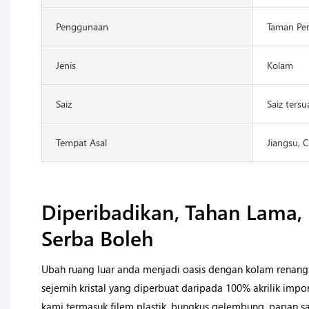
Penggunaan
Taman Pe
Jenis
Kolam
Saiz
Saiz tersu
Tempat Asal
Jiangsu, 
Diperibadikan, Tahan Lama,
Serba Boleh
Ubah ruang luar anda menjadi oasis dengan kolam renang 
sejernih kristal yang diperbuat daripada 100% akrilik i
kami termasuk filem plastik, bungkus gelembung, papan san