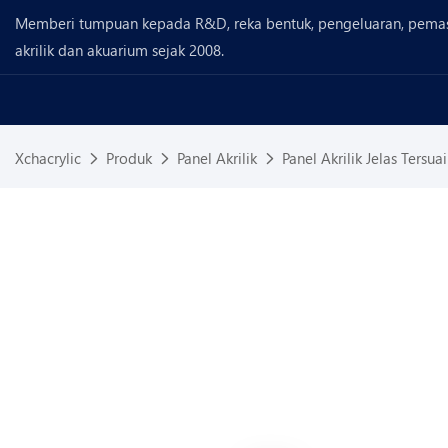
Memberi tumpuan kepada R&D, reka bentuk, pengeluaran, pema
akrilik dan akuarium sejak 2008.
Xchacrylic
Produk
Panel Akrilik
Panel Akrilik Jelas Tersu