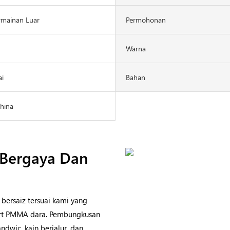
rmainan Luar
Permohonan
Warna
ai
Bahan
China
 Bergaya Dan
bersaiz tersuai kami yang
mport PMMA dara. Pembungkusan
dwic, kain berjalur, dan