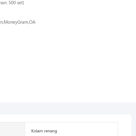
nan: 500 set)
ion,MoneyGram,OA
Kolam renang