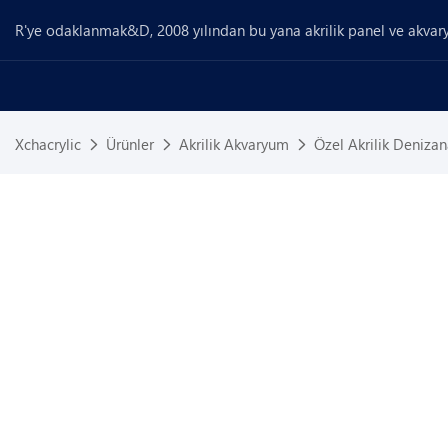
R'ye odaklanmak&D, 2008 yılından bu yana akrilik panel ve akvary
Xchacrylic
Ürünler
Akrilik Akvaryum
Özel Akrilik Denizan