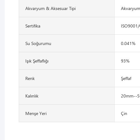
Akvaryum & Aksesuar Tipi
Akvaryum
Sertifika
ISO9001
Su Soğurumu
0.041%
Işık Şeffaflığı
93%
Renk
Şeffaf
Kalınlık
20mm--
Menşe Yeri
Çin