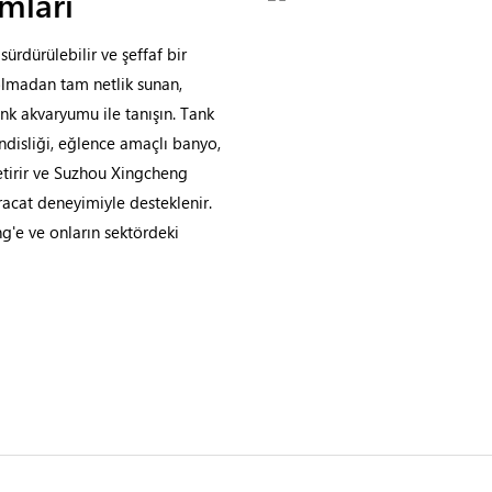
mları
ürdürülebilir ve şeffaf bir
 olmadan tam netlik sunan,
ank akvaryumu ile tanışın. Tank
ndisliği, eğlence amaçlı banyo,
etirir ve Suzhou Xingcheng
racat deneyimiyle desteklenir.
ng'e ve onların sektördeki