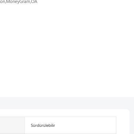
nion,MoneyGram,OA
Sürdürülebilir