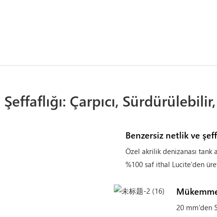
 Şeffaflığı: Çarpıcı, Sürdürülebilir
Benzersiz netlik ve şeff
Özel akrilik denizanası tank 
%100 saf ithal Lucite'den üret
Mükemmel 
20 mm'den 50