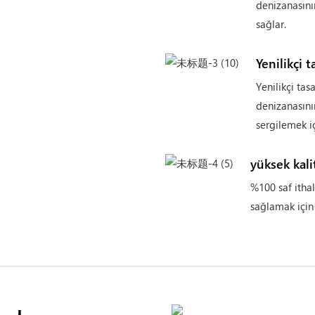
denizanasını
sağlar.
Yenilikçi 
Yenilikçi tas
denizanasının
sergilemek iç
yüksek kali
%100 saf ithal
sağlamak için 