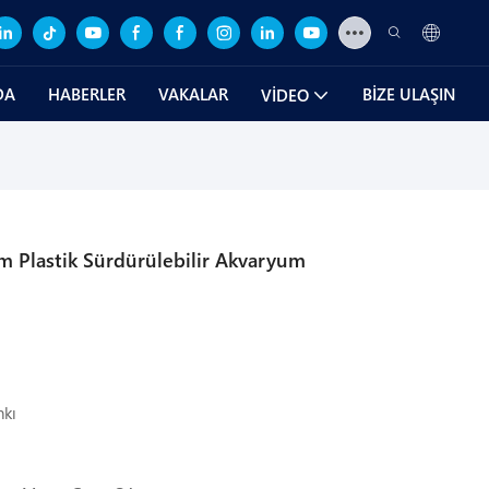
DA
HABERLER
VAKALAR
BIZE ULAŞIN
VIDEO
um Plastik Sürdürülebilir Akvaryum
nkı