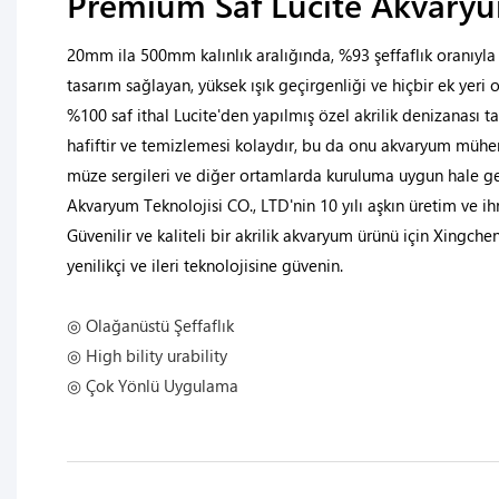
Premium Saf Lucite Akvaryu
20mm ila 500mm kalınlık aralığında, %93 şeffaflık oranıyla s
tasarım sağlayan, yüksek ışık geçirgenliği ve hiçbir ek yeri
%100 saf ithal Lucite'den yapılmış özel akrilik denizanası t
hafiftir ve temizlemesi kolaydır, bu da onu akvaryum mühe
müze sergileri ve diğer ortamlarda kuruluma uygun hale g
Akvaryum Teknolojisi CO., LTD'nin 10 yılı aşkın üretim ve ih
Güvenilir ve kaliteli bir akrilik akvaryum ürünü için Xingche
yenilikçi ve ileri teknolojisine güvenin.
◎ Olağanüstü Şeffaflık
◎ High bility urability
◎ Çok Yönlü Uygulama