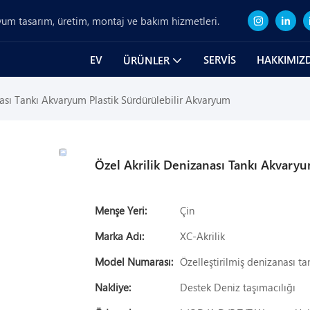
um tasarım, üretim, montaj ve bakım hizmetleri.
EV
SERVIS
HAKKIMIZ
ÜRÜNLER
ası Tankı Akvaryum Plastik Sürdürülebilir Akvaryum
Özel Akrilik Denizanası Tankı Akvary
Menşe Yeri:
Çin
Marka Adı:
XC-Akrilik
Model Numarası:
Özelleştirilmiş denizanası ta
Nakliye:
Destek Deniz taşımacılığı