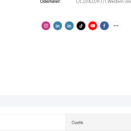
Ödemeler:
L/C,D/A,D/P,T/T,Western U
Özellik