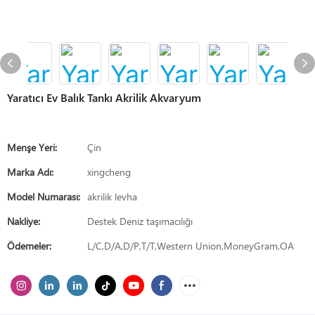
Yaratıcı Ev Balık Tankı Akrilik Akvaryum
Menşe Yeri:
Çin
Marka Adı:
xingcheng
Model Numarası:
akrilik levha
Nakliye:
Destek Deniz taşımacılığı
Ödemeler:
L/C,D/A,D/P,T/T,Western Union,MoneyGram,OA