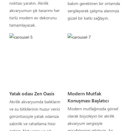
noktası yaratın. Akrilik
bakım gerektiren bir ortamda
akvaryumun şık tasarımı her
sergileyerek çalışma alanınıza
türlü modern ev dekorunu
güzel bir katkı sağlayın.
tamamlayacak.
Yatak odası Zen Oasis
Modern Mutfak
Konuşması Başlatıcı
Akrilik akvaryumda balıkların
Modern mutfağınızda görsel
ve su bitkilerinin huzur verici
olarak büyüleyici bir akrilik
görüntüsüyle yatak odanıza
akvaryum sergisiyle
sakinlik ve rahatlama hissi
misafirlerinizi etkileyin. Az
getirin. Net yapısı ve şık