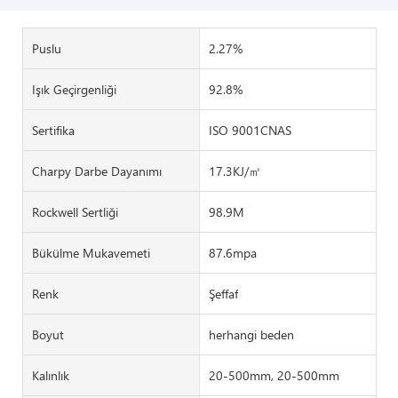
Puslu
2.27%
Işık Geçirgenliği
92.8%
Sertifika
ISO 9001CNAS
Charpy Darbe Dayanımı
17.3KJ/㎡
Rockwell Sertliği
98.9M
Bükülme Mukavemeti
87.6mpa
Renk
Şeffaf
Boyut
herhangi beden
Kalınlık
20-500mm, 20-500mm