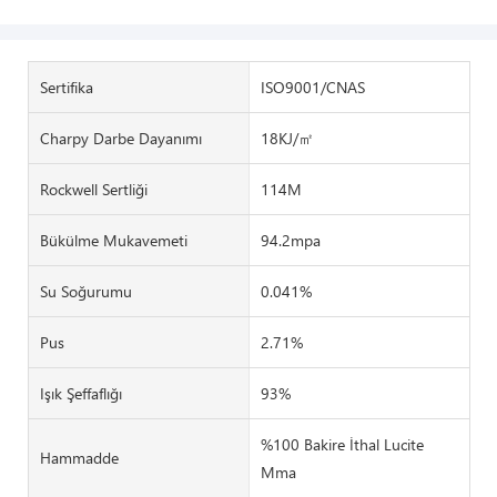
Sertifika
ISO9001/CNAS
Charpy Darbe Dayanımı
18KJ/㎡
Rockwell Sertliği
114M
Bükülme Mukavemeti
94.2mpa
Su Soğurumu
0.041%
Pus
2.71%
Işık Şeffaflığı
93%
%100 Bakire İthal Lucite
Hammadde
Mma