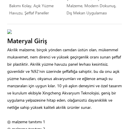
Bakımı Kolay, Açık Yüzme
Malzeme, Modern Dokunuş,
Havuzu, Şeffaf Paneller
Dış Mekan Uygulaması
Materyal Giriş
Akrilik malzeme, birçok yönden camdan üstün olan, mükemmel
mukavemet, nem direnci ve yüksek geçirgenlik oranı sunan şeffaf
bir plastiktir. Akrilik yüzme havuzu panel levhası kesintisiz,
güvenlidir ve %92'nin üzerinde şeffaflığa sahiptir, bu da onu açık
yüzme havuzları, okyanus akvaryumları ve eğlence amaçlı su
manzaraları için uygun kılar. 10 yılı aşkın deneyimi ve özel tasarım
ve kurulum ekibiyle Xingcheng Akvaryum Teknolojisi, geniş bir
uygulama yelpazesine hitap eden, olağanüstü dayanıklılık ve
netliğe sahip yüksek kaliteli akrilik ürünler sunar.
◎ malzeme tanıtımı 1
◎ malzeme tanıtımı 2