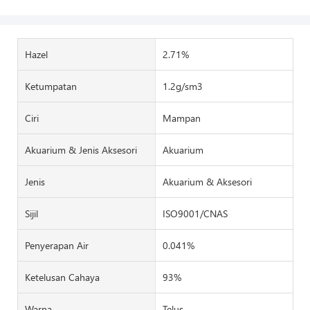
Hazel
2.71%
Ketumpatan
1.2g/sm3
Ciri
Mampan
Akuarium & Jenis Aksesori
Akuarium
Jenis
Akuarium & Aksesori
Sijil
ISO9001/CNAS
Penyerapan Air
0.041%
Ketelusan Cahaya
93%
Warna
Telus