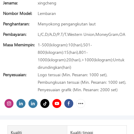
Jenama:
xingcheng
Nombor Model:
Lembaran
Penghantaran:
Menyokong pengangkutan laut
Pembayaran:
L/C,D/A,D/P,T/T,Western Union,MoneyGram,OA
Masa Memimpin:
1-500(kilogram):10(hari),501-
800(kilogram):15(hari),801-
1000(kilogram):20(hari),>1000(kilogram):Untuk
dirundingkan(hari)
Penyesuaian:
Logo tersuai (Min. Pesanan: 1000 set),
Pembungkusan tersuai (Min. Pesanan: 1000 set),
Penyesuaian grafik (Min. Pesanan: 2000 set)
Kualiti
Kualiti tinggi