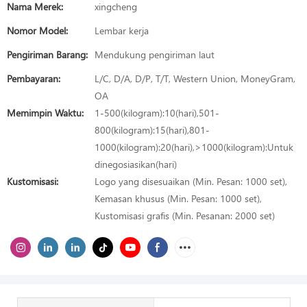
Nama Merek:
xingcheng
Nomor Model:
Lembar kerja
Pengiriman Barang:
Mendukung pengiriman laut
Pembayaran:
L/C, D/A, D/P, T/T, Western Union, MoneyGram,
OA
Memimpin Waktu:
1-500(kilogram):10(hari),501-
800(kilogram):15(hari),801-
1000(kilogram):20(hari),>1000(kilogram):Untuk
dinegosiasikan(hari)
Kustomisasi:
Logo yang disesuaikan (Min. Pesan: 1000 set),
Kemasan khusus (Min. Pesan: 1000 set),
Kustomisasi grafis (Min. Pesanan: 2000 set)