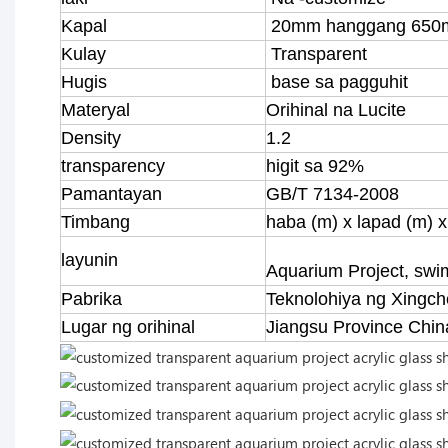
Kapal
20mm hanggang 65
Kulay
Transparent
Hugis
base sa pagguhit
Materyal
Orihinal na Lucite
Density
1.2
transparency
higit sa 92%
Pamantayan
GB/T 7134-2008
Timbang
haba (m) x lapad (m) x
layunin
Aquarium Project, swi
Pabrika
Teknolohiya ng Xingc
Lugar ng orihinal
Jiangsu Province Chin