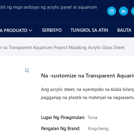
ili ng mga serbisyo ng acrylic panel at aquarium
SERBISYO
TUNGKOL SA ATIN
BALITA
A PRODUKTO
 na Transparent Aquarium Project Malaking Acrylic Glass Sheet
Na -customize na Transparent Aquari
Ang acrylic sheet, na siyentipiko na kilala bi
pagganap na plastik na materyal na nagsasa
Lugar Ng Pinagmulan:
Tsina
Pangalan Ng Brand:
Xingcheng