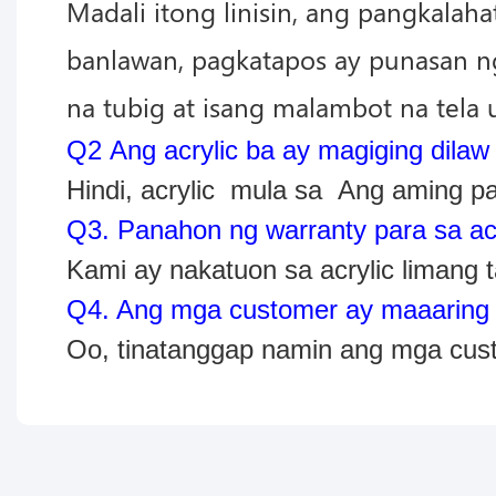
Madali itong linisin, ang pangkalah
banlawan, pagkatapos ay punasan ng
na tubig at isang malambot na tela
Q2 Ang acrylic ba ay magiging dilaw
Hindi, acrylic
mula sa
Ang aming pab
Q3. Panahon ng warranty para sa ac
Kami ay nakatuon sa acrylic limang ta
Q4. Ang mga customer ay maaaring pe
Oo, tinatanggap namin ang mga custo