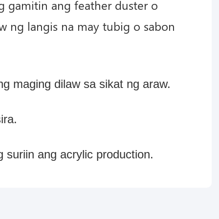
g gamitin ang feather duster o
w ng langis na may tubig o sabon
g maging dilaw sa sikat ng araw.
ira.
uriin ang acrylic production.