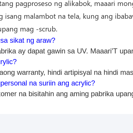
atang pagproseso ng alikabok, maaari mon
 isang malambot na tela, kung ang ibaba
 upang mag -scrub.
 sa sikat ng araw?
rika ay dapat gawin sa UV. Maaari’T upan
rylic?
ong warranty, hindi artipisyal na hindi mas
rsonal na suriin ang acrylic?
mer na bisitahin ang aming pabrika upang s