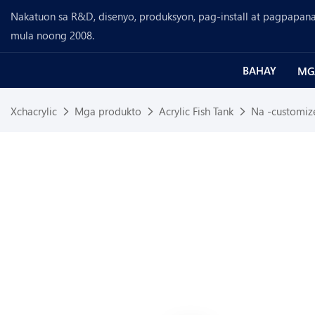
Nakatuon sa R&D, disenyo, produksyon, pag-install at pagpapanat
mula noong 2008.
BAHAY
MG
Xchacrylic
Mga produkto
Acrylic Fish Tank
Na -customize