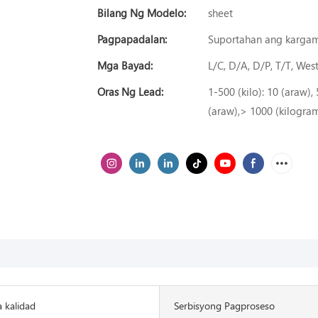
Bilang Ng Modelo:
sheet
Pagpapadalan:
Suportahan ang karga
Mga Bayad:
L/C, D/A, D/P, T/T, We
Oras Ng Lead:
1-500 (kilo): 10 (araw)
(araw),> 1000 (kilogra
 kalidad
Serbisyong Pagproseso