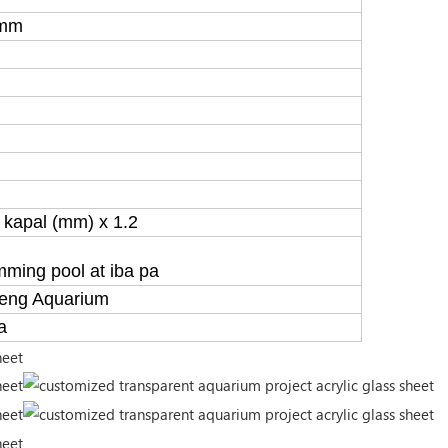
0mm
 kapal (mm) x 1.2
mming pool at iba pa
heng Aquarium
a