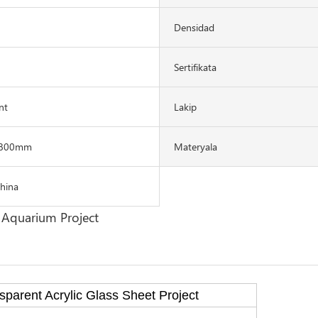
Densidad
Sertifikata
nt
Lakip
 800mm
Materyala
China
t Aquarium Project
parent Acrylic Glass Sheet Project