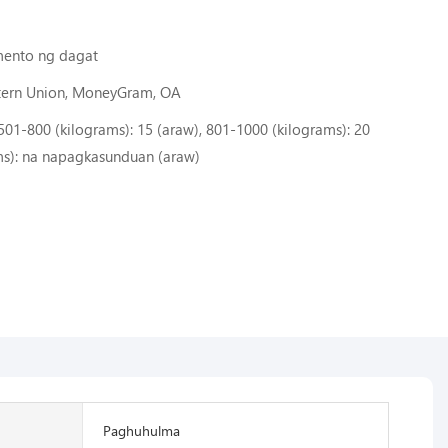
mento ng dagat
stern Union, MoneyGram, OA
, 501-800 (kilograms): 15 (araw), 801-1000 (kilograms): 20
ms): na napagkasunduan (araw)
Paghuhulma