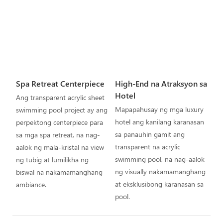
Spa Retreat Centerpiece
High-End na Atraksyon sa
Hotel
Ang transparent acrylic sheet
Mapapahusay ng mga luxury
swimming pool project ay ang
hotel ang kanilang karanasan
perpektong centerpiece para
sa panauhin gamit ang
sa mga spa retreat, na nag-
transparent na acrylic
aalok ng mala-kristal na view
swimming pool, na nag-aalok
ng tubig at lumilikha ng
ng visually nakamamanghang
biswal na nakamamanghang
at eksklusibong karanasan sa
ambiance.
pool.