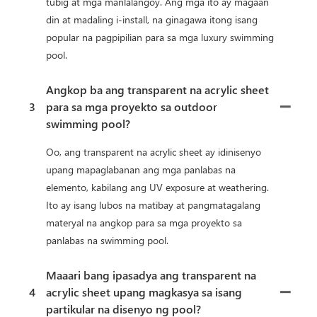
tubig at mga manlalangoy. Ang mga ito ay magaan
din at madaling i-install, na ginagawa itong isang
popular na pagpipilian para sa mga luxury swimming
pool.
Angkop ba ang transparent na acrylic sheet
3
para sa mga proyekto sa outdoor
swimming pool?
Oo, ang transparent na acrylic sheet ay idinisenyo
upang mapaglabanan ang mga panlabas na
elemento, kabilang ang UV exposure at weathering.
Ito ay isang lubos na matibay at pangmatagalang
materyal na angkop para sa mga proyekto sa
panlabas na swimming pool.
Maaari bang ipasadya ang transparent na
4
acrylic sheet upang magkasya sa isang
partikular na disenyo ng pool?