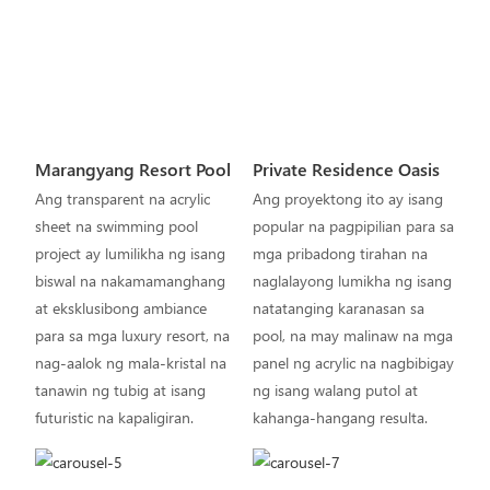
Marangyang Resort Pool
Private Residence Oasis
Ang transparent na acrylic
Ang proyektong ito ay isang
sheet na swimming pool
popular na pagpipilian para sa
project ay lumilikha ng isang
mga pribadong tirahan na
biswal na nakamamanghang
naglalayong lumikha ng isang
at eksklusibong ambiance
natatanging karanasan sa
para sa mga luxury resort, na
pool, na may malinaw na mga
nag-aalok ng mala-kristal na
panel ng acrylic na nagbibigay
tanawin ng tubig at isang
ng isang walang putol at
futuristic na kapaligiran.
kahanga-hangang resulta.