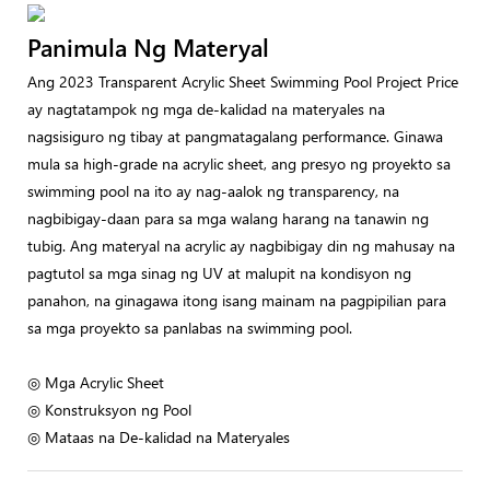
Panimula Ng Materyal
Ang 2023 Transparent Acrylic Sheet Swimming Pool Project Price
ay nagtatampok ng mga de-kalidad na materyales na
nagsisiguro ng tibay at pangmatagalang performance. Ginawa
mula sa high-grade na acrylic sheet, ang presyo ng proyekto sa
swimming pool na ito ay nag-aalok ng transparency, na
nagbibigay-daan para sa mga walang harang na tanawin ng
tubig. Ang materyal na acrylic ay nagbibigay din ng mahusay na
pagtutol sa mga sinag ng UV at malupit na kondisyon ng
panahon, na ginagawa itong isang mainam na pagpipilian para
sa mga proyekto sa panlabas na swimming pool.
◎ Mga Acrylic Sheet
◎ Konstruksyon ng Pool
◎ Mataas na De-kalidad na Materyales