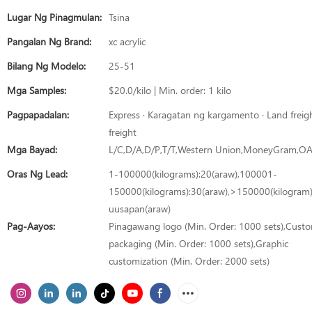
Lugar Ng Pinagmulan:
Tsina
Pangalan Ng Brand:
xc acrylic
Bilang Ng Modelo:
25-51
Mga Samples:
$20.0/kilo | Min. order: 1 kilo
Pagpapadalan:
Express · Karagatan ng kargamento · Land freigh
freight
Mga Bayad:
L/C,D/A,D/P,T/T,Western Union,MoneyGram,O
Oras Ng Lead:
1-100000(kilograms):20(araw),100001-
150000(kilograms):30(araw),>150000(kilogram
uusapan(araw)
Pag-Aayos:
Pinagawang logo (Min. Order: 1000 sets),Cust
packaging (Min. Order: 1000 sets),Graphic
customization (Min. Order: 2000 sets)