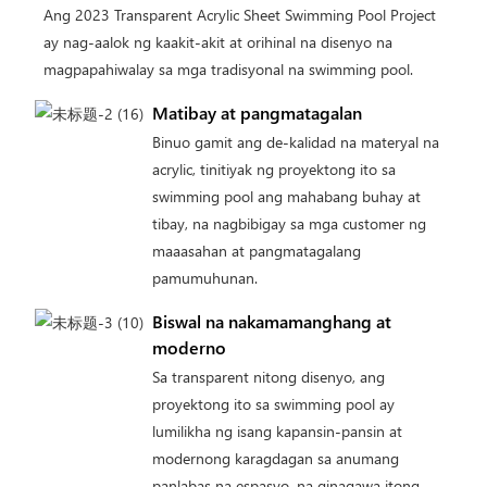
Ang 2023 Transparent Acrylic Sheet Swimming Pool Project
ay nag-aalok ng kaakit-akit at orihinal na disenyo na
magpapahiwalay sa mga tradisyonal na swimming pool.
Matibay at pangmatagalan
Binuo gamit ang de-kalidad na materyal na
acrylic, tinitiyak ng proyektong ito sa
swimming pool ang mahabang buhay at
tibay, na nagbibigay sa mga customer ng
maaasahan at pangmatagalang
pamumuhunan.
Biswal na nakamamanghang at
moderno
Sa transparent nitong disenyo, ang
proyektong ito sa swimming pool ay
lumilikha ng isang kapansin-pansin at
modernong karagdagan sa anumang
panlabas na espasyo, na ginagawa itong