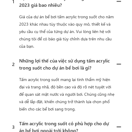
1
2023 giá bao nhiêu?
Giá của dự án bể bơi tấm acrylic trong suốt cho năm
2023 khác nhau tùy thuộc vào quy mô, thiết kế và
yêu cầu cụ thể của từng dự án. Vui lòng liên hệ với
chúng tôi để có báo giá tùy chỉnh dựa trên nhu cầu
của bạn.
Những lợi thế của việc sử dụng tấm acrylic
2
trong suốt cho dự án bể bơi là gì?
Tấm acrylic trong suốt mang lại tính thẩm mỹ hiện
đại và trang nhã, độ bền cao và độ rõ nét tuyệt vời
để quan sát mặt nước và người bơi. Chúng cũng nhẹ
và dễ lắp đặt, khiến chúng trở thành lựa chọn phổ
biến cho các bể bơi sang trọng.
Tấm acrylic trong suốt có phù hợp cho dự
3
án bể bơi ngoài trời không?