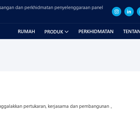
sangan dan perkhidmatan penyelenggaraan panel
RUMAH
PERKHIDMATAN
TENTAN
PRODUK
 menggalakkan pertukaran, kerjasama dan pembangunan 。