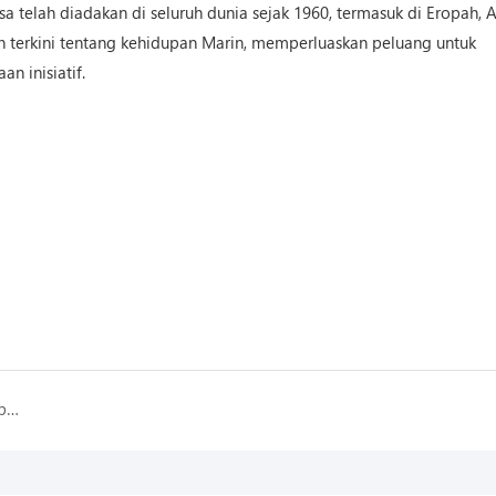
 telah diadakan di seluruh dunia sejak 1960, termasuk di Eropah, 
an terkini tentang kehidupan Marin, memperluaskan peluang untuk
n inisiatif.
CIPS (Pertunjukan Haiwan Kesayangan Antarabangsa China)