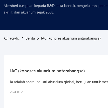
Memberi tumpuan kepada R&D, reka bentuk, pengeluaran, pema
akrilik dan akuarium sejak 2008.
Xchacrylic
Berita
IAC (kongres akuarium antarabangsa)
IAC (kongres akuarium antarabangsa)
Ia adalah acara industri akuarium global, bertujuan untuk
2024-06-20