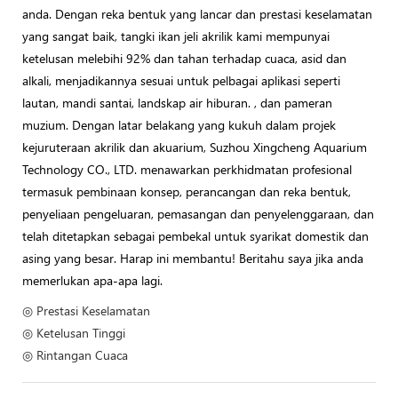
anda. Dengan reka bentuk yang lancar dan prestasi keselamatan
yang sangat baik, tangki ikan jeli akrilik kami mempunyai
ketelusan melebihi 92% dan tahan terhadap cuaca, asid dan
alkali, menjadikannya sesuai untuk pelbagai aplikasi seperti
lautan, mandi santai, landskap air hiburan. , dan pameran
muzium. Dengan latar belakang yang kukuh dalam projek
kejuruteraan akrilik dan akuarium, Suzhou Xingcheng Aquarium
Technology CO., LTD. menawarkan perkhidmatan profesional
termasuk pembinaan konsep, perancangan dan reka bentuk,
penyeliaan pengeluaran, pemasangan dan penyelenggaraan, dan
telah ditetapkan sebagai pembekal untuk syarikat domestik dan
asing yang besar. Harap ini membantu! Beritahu saya jika anda
memerlukan apa-apa lagi.
◎ Prestasi Keselamatan
◎ Ketelusan Tinggi
◎ Rintangan Cuaca