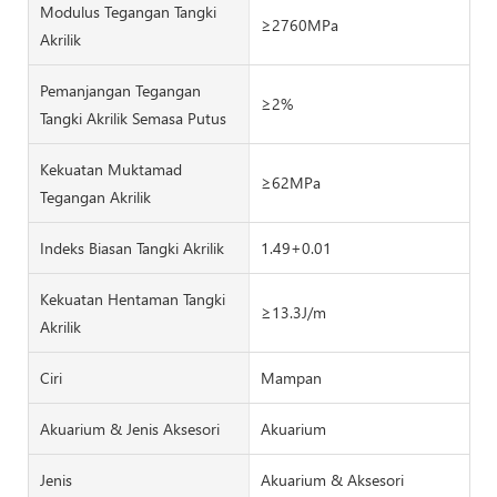
Modulus Tegangan Tangki
≥2760MPa
Akrilik
Pemanjangan Tegangan
≥2%
Tangki Akrilik Semasa Putus
Kekuatan Muktamad
≥62MPa
Tegangan Akrilik
Indeks Biasan Tangki Akrilik
1.49+0.01
Kekuatan Hentaman Tangki
≥13.3J/m
Akrilik
Ciri
Mampan
Akuarium & Jenis Aksesori
Akuarium
Jenis
Akuarium & Aksesori