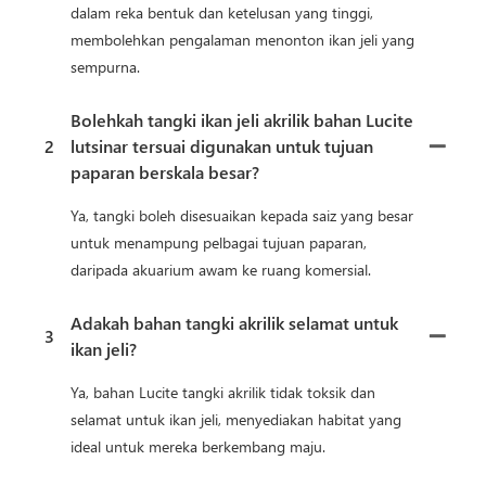
dalam reka bentuk dan ketelusan yang tinggi,
membolehkan pengalaman menonton ikan jeli yang
sempurna.
Bolehkah tangki ikan jeli akrilik bahan Lucite
2
lutsinar tersuai digunakan untuk tujuan
paparan berskala besar?
Ya, tangki boleh disesuaikan kepada saiz yang besar
untuk menampung pelbagai tujuan paparan,
daripada akuarium awam ke ruang komersial.
Adakah bahan tangki akrilik selamat untuk
3
ikan jeli?
Ya, bahan Lucite tangki akrilik tidak toksik dan
selamat untuk ikan jeli, menyediakan habitat yang
ideal untuk mereka berkembang maju.