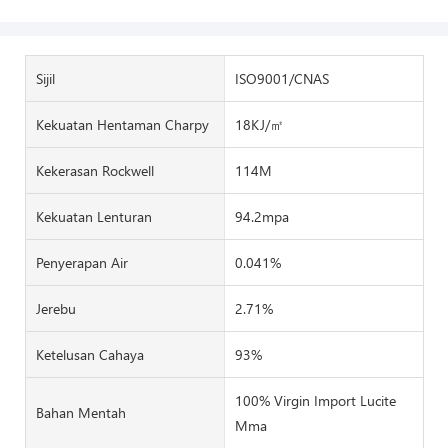
Sijil
ISO9001/CNAS
Kekuatan Hentaman Charpy
18KJ/㎡
Kekerasan Rockwell
114M
Kekuatan Lenturan
94.2mpa
Penyerapan Air
0.041%
Jerebu
2.71%
Ketelusan Cahaya
93%
100% Virgin Import Lucite
Bahan Mentah
Mma