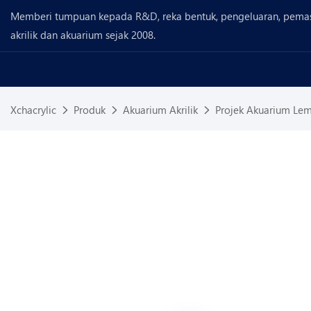
Memberi tumpuan kepada R&D, reka bentuk, pengeluaran, pema
akrilik dan akuarium sejak 2008.
Xchacrylic
Produk
Akuarium Akrilik
Projek Akuarium Lemb