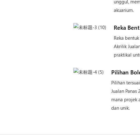
unggul, mem
akuarium.
Reka Ben
Reka bentuk
Akrilik Jual
praktikal un
Pilihan Bo
Pilihan tersu
Jualan Panas 
mana projek 
dan unik.