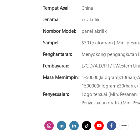
Tempat Asal:
China
Jenama:
xc akrilik
Nombor Model:
panel akrilik
Sampel:
$30.0/kilogram | Min. pesan
Penghantaran:
Menyokong pengangkutan l
Pembayaran:
L/C,D/A,D/P,T/T,Western U
Masa Memimpin:
1-50000(kilogram):10(hari),
150000(kilogram):30(hari),>
Penyesuaian:
Logo tersuai (Min. Pesanan: 
Penyesuaian grafik (Min. Pes