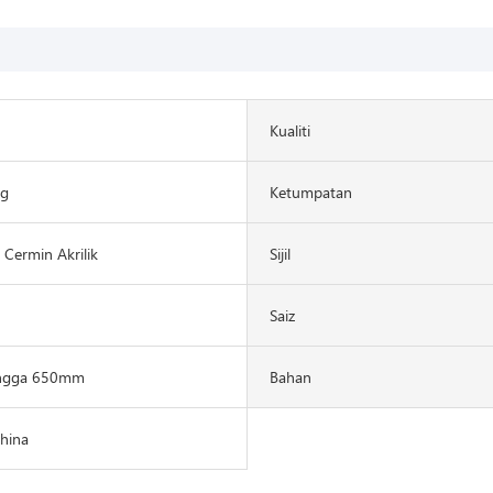
Kualiti
g
Ketumpatan
Cermin Akrilik
Sijil
Saiz
ngga 650mm
Bahan
China