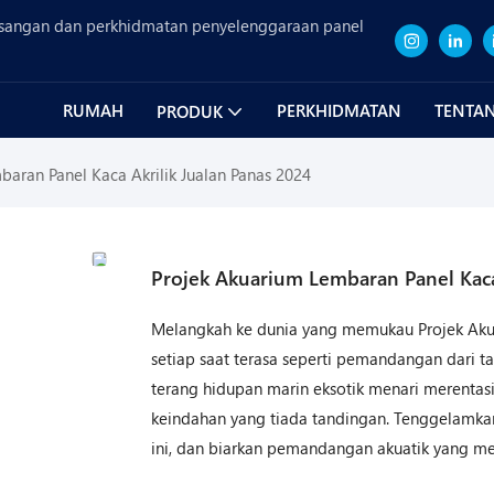
sangan dan perkhidmatan penyelenggaraan panel
RUMAH
PERKHIDMATAN
TENTAN
PRODUK
aran Panel Kaca Akrilik Jualan Panas 2024
Projek Akuarium Lembaran Panel Kaca
Melangkah ke dunia yang memukau Projek Akua
setiap saat terasa seperti pemandangan dari t
terang hidupan marin eksotik menari merentas
keindahan yang tiada tandingan. Tenggelamkan
ini, dan biarkan pemandangan akuatik yang 