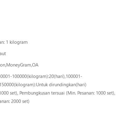
an: 1 kilogram
aut
nion,MoneyGram,OA
50001-100000(kilogram):20(hari),100001-
150000(kilogram):Untuk dirundingkan(hari)
1000 set), Pembungkusan tersuai (Min. Pesanan: 1000 set),
anan: 2000 set)