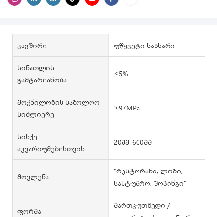
Კავშირი
უწყვეტი სახსარი
Სინათლის
≤5%
Გამტარიანობა
Მოქნილობის Საბოლოო
≥97MPa
Სიძლიერე
Სისქე
20მმ-600მმ
Აკვარიუმებისთვის
"რესტორანი, ლობი,
Მოვლენა
სასტუმრო, შოპინგი"
მართკუთხედი /
Ფორმა