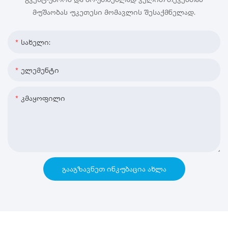
მუშაობას უკეთესი მომავლის შესაქმნელად.
Სახელი:
Ელემენტი
Კმაყოფილი
ᲒᲐᲐᲒᲖᲐᲕᲜᲔᲗ ᲘᲜᲙᲣᲑᲐᲪᲘᲐ ᲐᲮᲚᲐ