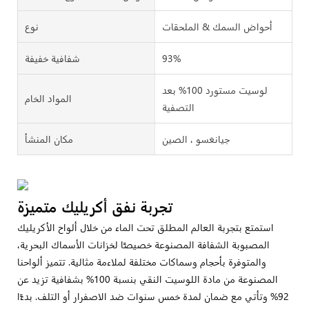
أحواض السمك & الملحقات
نوع
93%
شفافية خفيفة
لوسيت مستورد 100% بعد
المواد الخام
التصفية
جيانغسو ، الصين
مكان المنشأ
تجربة نفق أكريليك متميزة
استمتع بتجربة العالم المطلق تحت الماء من خلال ألواح الأكريليك
المصبوبة الشفافة المصنوعة خصيصًا لخزانات الأسماك البحرية،
والمتوفرة بأحجام وسماكات مختلفة لملاءمة مثالية. تتميز ألواحنا
المصنوعة من مادة اللوسيت النقي بنسبة 100% بشفافية تزيد عن
92% وتأتي مع ضمان لمدة خمس سنوات ضد الاصفرار أو التلف. بدءًا