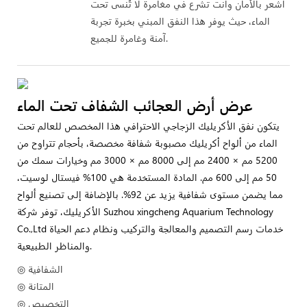
اشعر بالأمان وأنت تشرع في مغامرة لا تُنسى تحت
الماء، حيث يوفر هذا النفق المبني بخبرة تجربة
آمنة وغامرة للجميع.
عرض أرض العجائب الشفاف تحت الماء
يتكون نفق الأكريليك الزجاجي الاحترافي هذا المخصص للعالم تحت
الماء من ألواح أكريليك مصبوبة شفافة مخصصة، بأحجام تتراوح من
5200 مم × 2400 مم إلى 8000 مم × 3000 مم وخيارات سمك من
50 مم إلى 600 مم. المادة المستخدمة هي 100% فيستال لوسيت،
مما يضمن مستوى شفافية يزيد عن 92%. بالإضافة إلى تصنيع ألواح
الأكريليك، توفر شركة Suzhou xingcheng Aquarium Technology
Co.,Ltd خدمات رسم التصميم والمعالجة والتركيب ونظام دعم الحياة
والمناظر الطبيعية.
◎ الشفافية
◎ المتانة
◎ التخصيص