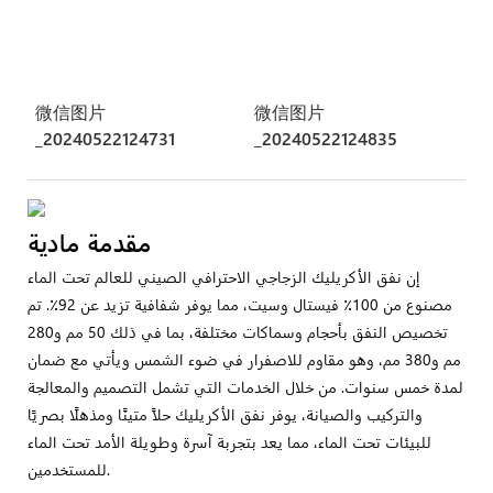
微信图片
微信图片
_20240522124731
_20240522124835
مقدمة مادية
إن نفق الأكريليك الزجاجي الاحترافي الصيني للعالم تحت الماء
مصنوع من 100٪ فيستال وسيت، مما يوفر شفافية تزيد عن 92٪. تم
تخصيص النفق بأحجام وسماكات مختلفة، بما في ذلك 50 مم و280
مم و380 مم، وهو مقاوم للاصفرار في ضوء الشمس ويأتي مع ضمان
لمدة خمس سنوات. من خلال الخدمات التي تشمل التصميم والمعالجة
والتركيب والصيانة، يوفر نفق الأكريليك حلاً متينًا ومذهلًا بصريًا
للبيئات تحت الماء، مما يعد بتجربة آسرة وطويلة الأمد تحت الماء
للمستخدمين.