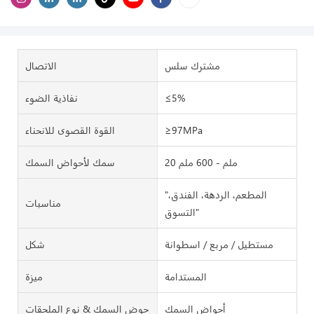
مشترك سلس
الاتصال
≤5%
نفاذية الضوء
≥97MPa
القوة القصوى للانحناء
20 ملم - 600 ملم
سمك لأحواض السمك
"المطعم، الردهة، الفندق،
مناسبات
التسوق"
مستطيل / مربع / اسطوانة
شكل
المستدامة
ميزة
أحواض السمك
حوض السمك & نوع الملحقات