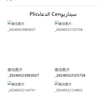
Plicالدعاء Cenسيناريو
微信图片
微信图片
_20240523083027
_20240522125758