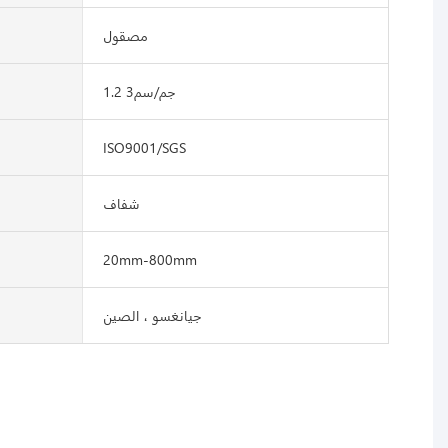
مصقول
1.2 جم/سم3
ISO9001/SGS
شفاف
20mm-800mm
جيانغسو ، الصين