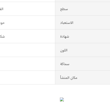
سطح
ال
الاستعباد
حو
شهادة
شك
اللون
سماكة
مكان المنشأ