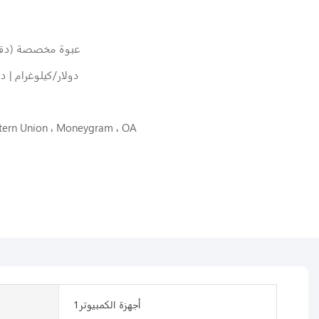
عبوة مخصصة (دقيقة. الترت
8.0 دولار/كيلوغرام | دقيقة.
estern Union ، Moneygram ، OA
أجهزة الكمبيوتر1