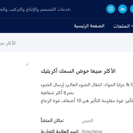
Focuse على R&D، خدمات التصميم والإنتاج والتركيب والصيانة لألواح الأكريليك وحوض السمك منذ عام 2008.
الصفحة الرئيسية
المنتجات
الأكثر م
الأكثر مبيعا حوض السمك أكريليك
مزايا المواد: انتقال الضوء العالي: إرسال الضوء & GE ؛ 92 ٪ (في حين أن الزجاج لديه 80-90 ٪ فقط) ، مما يوفر تأثيرًا
بصريًا أكثر شفافية
الصين
مكان المنشأ:
Xingcheng
اسم العلامة التجارية: