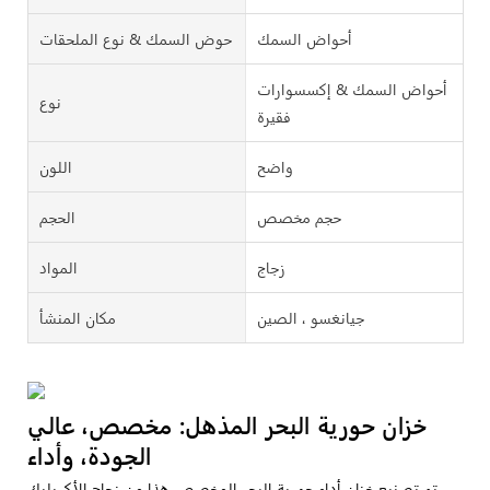
أحواض السمك
حوض السمك & نوع الملحقات
أحواض السمك & إكسسوارات
نوع
فقيرة
واضح
اللون
حجم مخصص
الحجم
زجاج
المواد
جيانغسو ، الصين
مكان المنشأ
خزان حورية البحر المذهل: مخصص، عالي
الجودة، وأداء
تم تصنيع خزان أداء حورية البحر المخصص هذا من زجاج الأكريليك