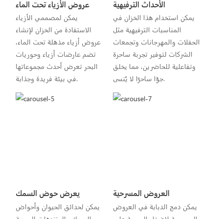
الأحداث الترفيهية
عروض الأزياء تحت الماء
يمكن استخدام هذا الخزان في
يمكن لمصممي الأزياء
المناسبات الترفيهية مثل
الاستفادة من الخزان لإنشاء
الحفلات والمهرجانات وتجمعات
عروض أزياء مذهلة تحت الماء،
الشركات لتوفير تجربة ساحرة
تضم عارضات أزياء وحوريات
وتفاعلية للحاضرين، مما يخلق
البحر تعرض أحدث مجموعاتها
جوًا ساحرًا لا يُنسى.
في بيئة فريدة وجذابة.
العروض المسرحية
يعرض حوض السمك
يمكن دمج الدبابة في العروض
يمكن لحدائق الحيوان وأحواض
المسرحية لإضفاء الحيوية على
السمك والمتنزهات البحرية