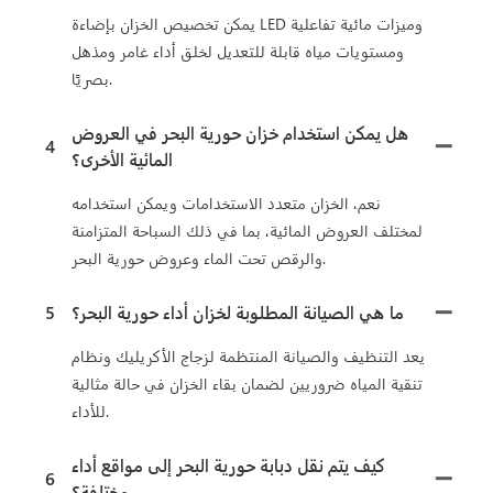
يمكن تخصيص الخزان بإضاءة LED وميزات مائية تفاعلية
ومستويات مياه قابلة للتعديل لخلق أداء غامر ومذهل
بصريًا.
هل يمكن استخدام خزان حورية البحر في العروض
4
المائية الأخرى؟
نعم، الخزان متعدد الاستخدامات ويمكن استخدامه
لمختلف العروض المائية، بما في ذلك السباحة المتزامنة
والرقص تحت الماء وعروض حورية البحر.
ما هي الصيانة المطلوبة لخزان أداء حورية البحر؟
5
يعد التنظيف والصيانة المنتظمة لزجاج الأكريليك ونظام
تنقية المياه ضروريين لضمان بقاء الخزان في حالة مثالية
للأداء.
كيف يتم نقل دبابة حورية البحر إلى مواقع أداء
6
مختلفة؟